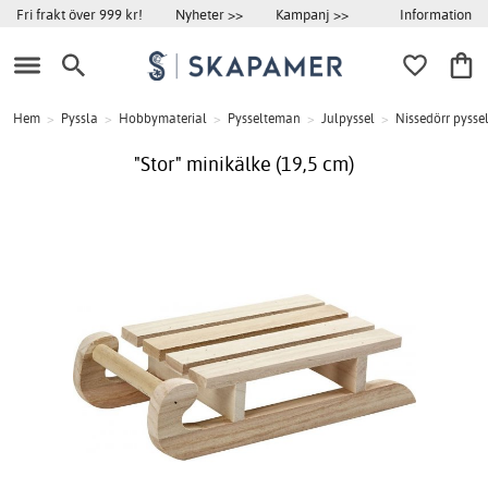
Information
Fri frakt över 999 kr!
Nyheter >>
Kampanj >>
Hem
>
Pyssla
>
Hobbymaterial
>
Pysselteman
>
Julpyssel
>
Nissedörr pysse
"Stor" minikälke (19,5 cm)