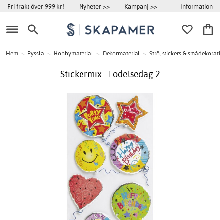
Information
Fri frakt över 999 kr!
Nyheter >>
Kampanj >>
Hem
>
Pyssla
>
Hobbymaterial
>
Dekormaterial
>
Strö, stickers & smådekorat
Stickermix - Födelsedag 2