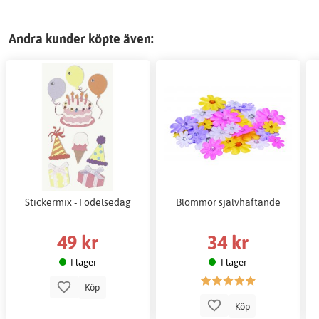
Andra kunder köpte även:
Stickermix - Födelsedag
Blommor självhäftande
49 kr
34 kr
I lager
I lager
Köp
Köp