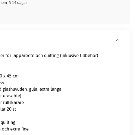
inom: 5-14 dagar
er för lapparbete och quilting (inklusive tillbehör)
0 x 45 cm
asy
glashuvuden, gula, extra långa
r erasable)
r rullskärare
ar 20 st
quilting
e och extra fine