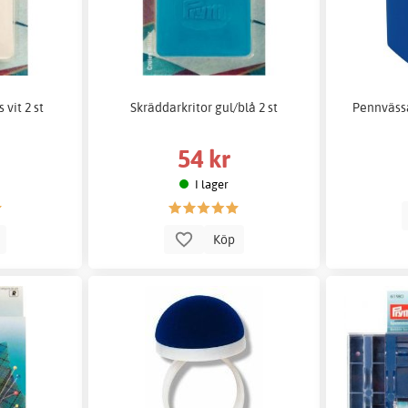
 vit 2 st
Skräddarkritor gul/blå 2 st
Pennvässa
54 kr
I lager
p
Köp