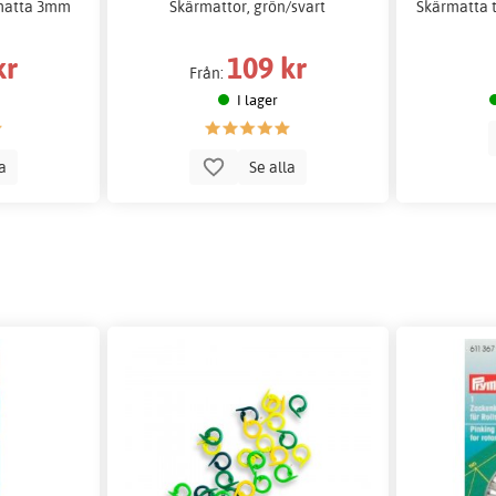
rmatta 3mm
Skärmattor, grön/svart
Skärmatta t
kr
109 kr
Från:
I lager
la
Se alla