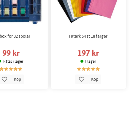
box for 32 spolar
Filtark 54 st 18 färger
99 kr
197 kr
Fåtal i lager
I lager
Köp
Köp