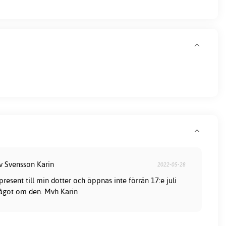
av Svensson Karin
2022-05-28
resent till min dotter och öppnas inte förrän 17:e juli
något om den. Mvh Karin