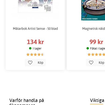
Målarbok Artist Sense - 50 blad
Magnetisk nål
134 kr
99 kr
I lager
Fåtal i lag
Köp
Kö
Varför handla på
Viktiga