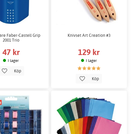
re Faber-Castell Grip
Knivset Art Creation #3
2001 Trio
47 kr
129 kr
I lager
I lager
Köp
Köp