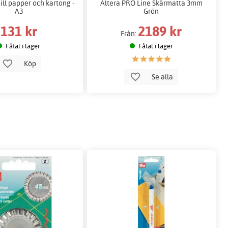
ill papper och kartong -
Altera PRO Line Skärmatta 3mm
A3
Grön
131 kr
2189 kr
Från:
Fåtal i lager
Fåtal i lager
Köp
Se alla