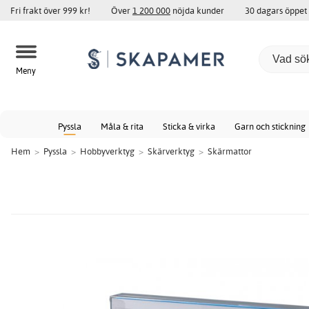
Fri frakt över 999 kr!
Över
1 200 000
nöjda kunder
30 dagars öppet
Meny
Pyssla
Måla & rita
Sticka & virka
Garn och stickning
Hem
>
Pyssla
>
Hobbyverktyg
>
Skärverktyg
>
Skärmattor