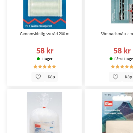
Genomskinlig sytråd 200 m
Sömnadsmått cm 
58 kr
58 kr
I lager
Fåtal i lag
Köp
Kö