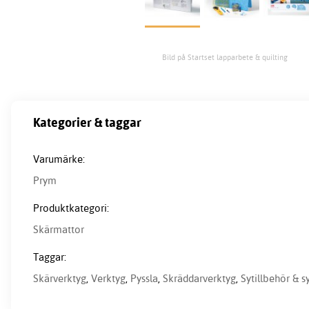
Bild på Startset lapparbete & quilting
Kategorier & taggar
Varumärke:
Prym
Produktkategori:
Skärmattor
Taggar:
Skärverktyg
,
Verktyg
,
Pyssla
,
Skräddarverktyg
,
Sytillbehör & 