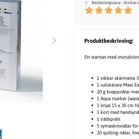
Beställningsvara - Skickas 
Produktbeskrivning:
Ett startset med instruktion
1 vikbar
skärmatta
3
1 rullskärare Maxi E
20 g knappnålar med 
1 Aqua marker (wate
1 linjal 15 x 30 cm fö
1 kort med handsynål
1 trådsprätt
5 symaskinsnålar för 
20 quilting-nålar, fin