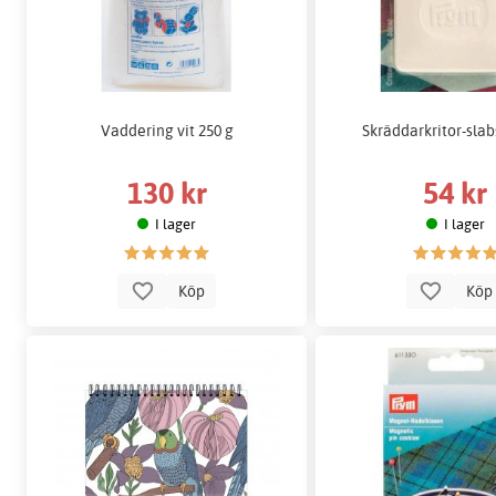
Vaddering vit 250 g
Skräddarkritor-slabs
130 kr
54 kr
I lager
I lager
Köp
Kö