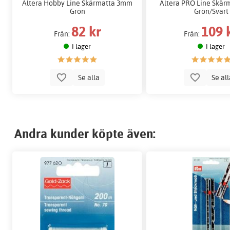
Altera Hobby Line Skärmatta 3mm
Altera PRO Line Skä
Grön
Grön/Svart
82 kr
109 
Från:
Från:
I lager
I lager
Se alla
Se al
Andra kunder köpte även: