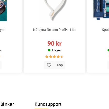
dyna
Nåldyna för arm Proffs - Lila
Spol
90 kr
er
I lager
p
Köp
 länkar
Kundsupport