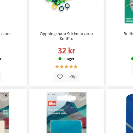
/ tum
Öppningsbara Stickmarkerar
Rullk
KnitPro
32 kr
er
I lager
p
Köp