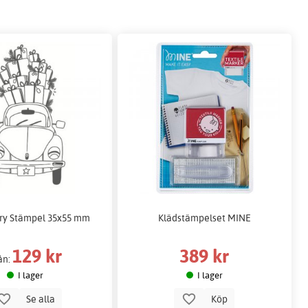
ry Stämpel 35x55 mm
Klädstämpelset MINE
129 kr
389 kr
ån:
I lager
I lager
Se alla
Köp