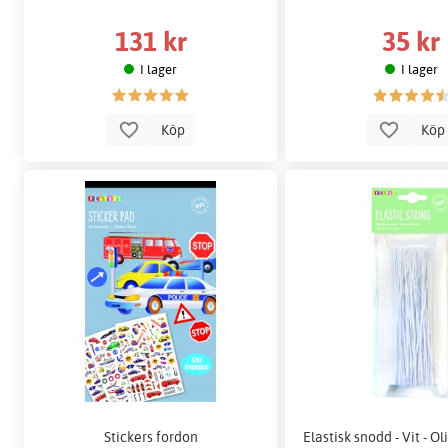
131 kr
35 kr
I lager
I lager
Köp
Kö
Stickers fordon
Elastisk snodd - Vit - O