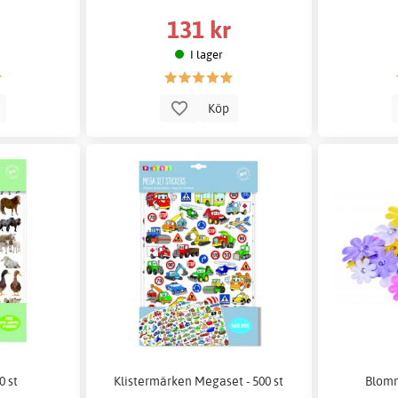
131 kr
I lager
p
Köp
0 st
Klistermärken Megaset - 500 st
Blomm