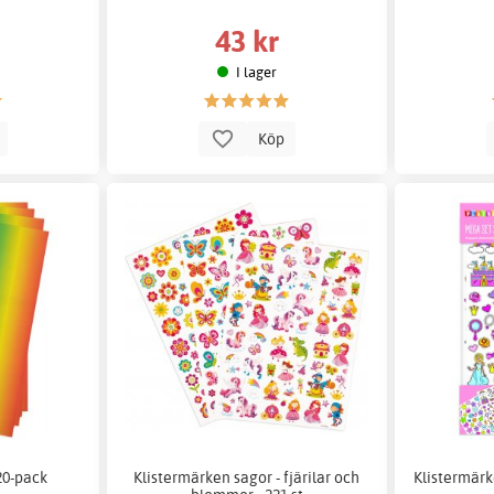
43 kr
I lager
p
Köp
0-pack
Klistermärken sagor - fjärilar och
Klistermärk