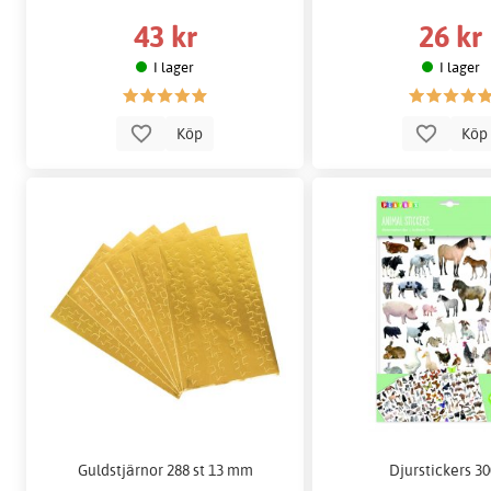
43 kr
26 kr
I lager
I lager
Köp
Kö
Guldstjärnor 288 st 13 mm
Djurstickers 30