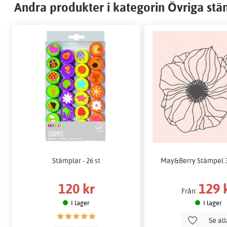
Andra produkter i kategorin Övriga stä
Stämplar - 26 st
May&Berry Stämpel 
120 kr
129 
Från:
I lager
I lager
Se al