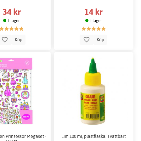
34 kr
14 kr
I lager
I lager
Köp
Köp
en Prinsessor Megaset -
Lim 100 ml, plastflaska. Tvättbart