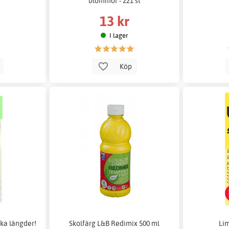
blommor - 221 st
13 kr
I lager
p
Köp
lika längder!
Skolfärg L&B Redimix 500 ml
Lim