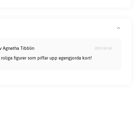
v Agnetha Tibblin
2019-10-16
roliga figurer som piffar upp egengjorda kort!