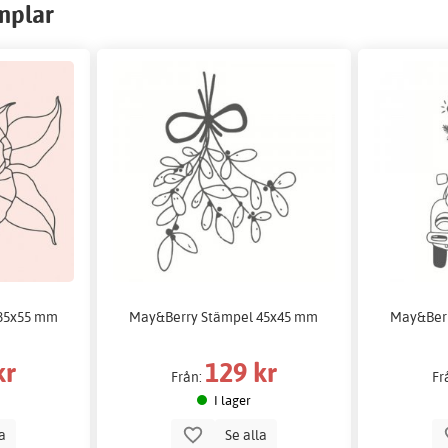
mplar
35x55 mm
May&Berry Stämpel 45x45 mm
May&Ber
kr
129 kr
Från:
Fr
I lager
la
Se alla