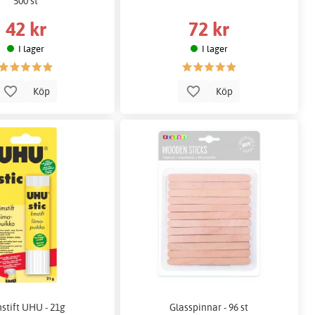
500 st
42 kr
72 kr
I lager
I lager
Köp
Köp
stift UHU - 21g
Glasspinnar - 96 st