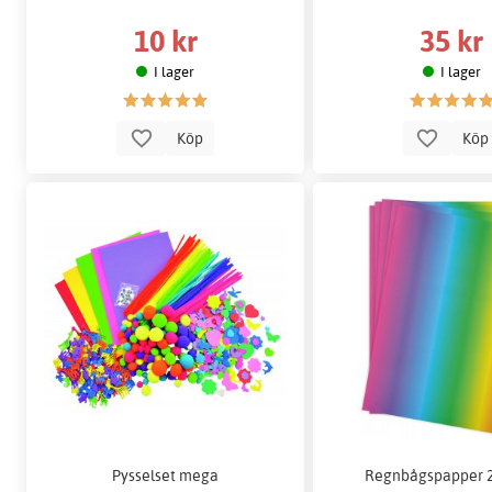
10 kr
35 kr
I lager
I lager
Köp
Kö
Pysselset mega
Regnbågspapper 2