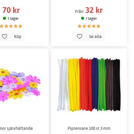
70 kr
32 kr
Från:
I lager
I lager
Köp
Se alla
or självhäftande
Piprensare 100 st 3 mm