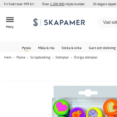
Fri frakt över 999 kr!
Över
1 200 000
nöjda kunder
30 dagars öppet
Meny
Pyssla
Måla & rita
Sticka & virka
Garn och stickning
Hem
>
Pyssla
>
Scrapbooking
>
Stämplar
>
Övriga stämplar