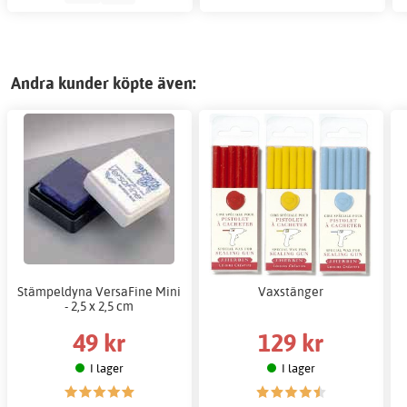
Andra kunder köpte även:
Stämpeldyna VersaFine Mini
Vaxstänger
- 2,5 x 2,5 cm
49 kr
129 kr
I lager
I lager