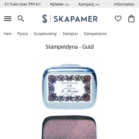
Information
Fri frakt över 999 kr!
Nyheter >>
Kampanj >>
Hem
>
Pyssla
>
Scrapbooking
>
Stämplar
>
Stämpeldynor
Stämpeldyna - Guld