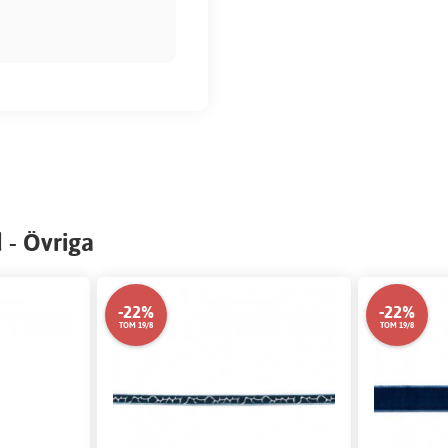
 - Övriga
-22%
-22%
TOM 19/8
TOM 19/8