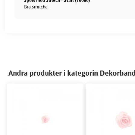
Spets med Stretch - Svart (76066)
Bra stretcha.
Andra produkter i kategorin Dekorband