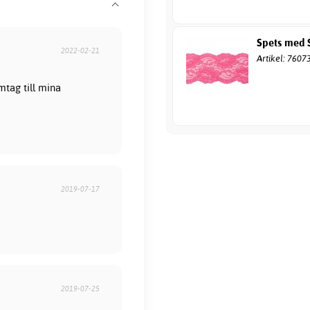
Spets med S
2022-02-21
Artikel: 7607
mtag till mina
2019-07-17
2019-07-25