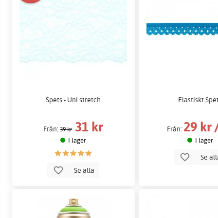
Spets - Uni stretch
Elastiskt Spe
31 kr
29 kr 
Från:
Från:
39 kr
I lager
I lager
Se al
Se alla