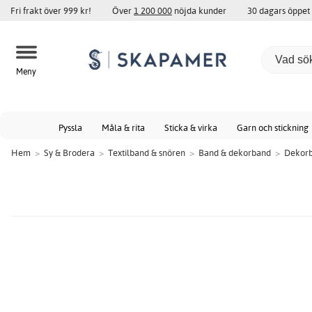
Fri frakt över 999 kr!
Över
1 200 000
nöjda kunder
30 dagars öppet
Meny
Pyssla
Måla & rita
Sticka & virka
Garn och stickning
Hem
>
Sy & Brodera
>
Textilband & snören
>
Band & dekorband
>
Dekorb