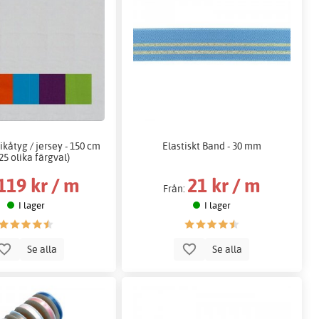
ikåtyg / jersey - 150 cm
Elastiskt Band - 30 mm
25 olika färgval)
119 kr / m
21 kr / m
Från:
I lager
I lager
Se alla
Se alla