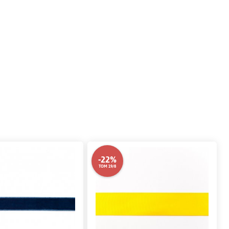
-22%
TOM 19/8