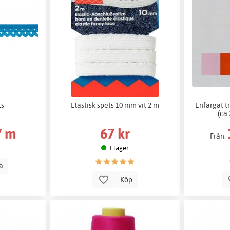
ts
Elastisk spets 10 mm vit 2 m
Enfärgat tr
(ca 
/ m
67 kr
Från:
I lager
la
Köp