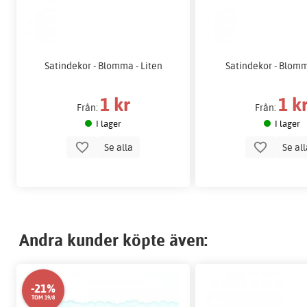
Satindekor - Blomma - Liten
Satindekor - Blomm
1 kr
1 k
Från:
Från:
I lager
I lager
Se alla
Se al
Andra kunder köpte även:
-21%
TOM 19/8