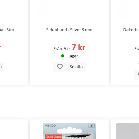
a - Stor
Sidenband - Silver 9 mm
Dekorba
r
7 kr
Från:
Fr
9 kr
I lager
la
Se alla