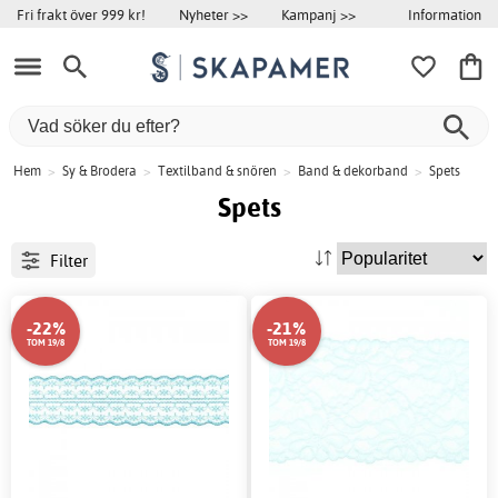
Information
Fri frakt över 999 kr!
Nyheter >>
Kampanj >>
Hem
>
Sy & Brodera
>
Textilband & snören
>
Band & dekorband
>
Spets
Spets
Filter
-22%
-21%
TOM 19/8
TOM 19/8