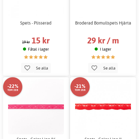
Spets - Plisserad
Broderad Bomullspets Hjärta
15 kr
29 kr / m
19 kr
Fåtal i lager
I lager
Se alla
Se alla
-22%
-21%
TOM 19/8
TOM 19/8