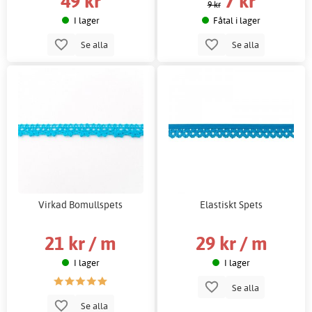
49 kr
7 kr
9 kr
I lager
Fåtal i lager
Se alla
Se alla
Virkad Bomullspets
Elastiskt Spets
21 kr / m
29 kr / m
I lager
I lager
Se alla
Se alla