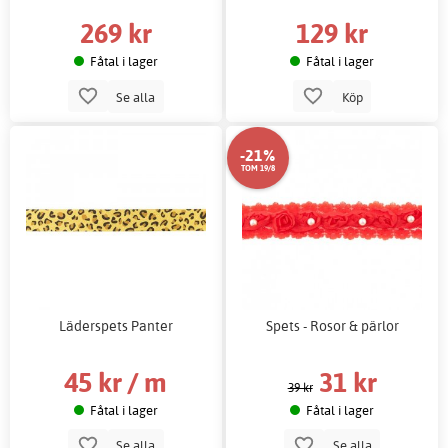
269 kr
129 kr
Fåtal i lager
Fåtal i lager
Se alla
Köp
-21%
TOM 19/8
Läderspets Panter
Spets - Rosor & pärlor
45 kr / m
31 kr
39 kr
Fåtal i lager
Fåtal i lager
Se alla
Se alla