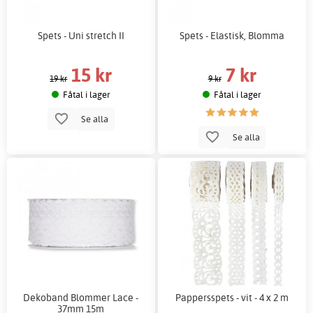
Spets - Uni stretch II
Spets - Elastisk, Blomma
15 kr
7 kr
19 kr
9 kr
Fåtal i lager
Fåtal i lager
Se alla
Se alla
Dekoband Blommer Lace -
Pappersspets - vit - 4 x 2 m
37mm 15m