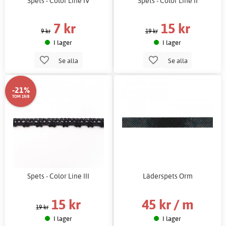
Spets - Color Line IV
Spets - Color Line II
7 kr
15 kr
9 kr
19 kr
I lager
I lager
Se alla
Se alla
-21%
TOM 19/8
Spets - Color Line III
Läderspets Orm
15 kr
45 kr / m
19 kr
I lager
I lager