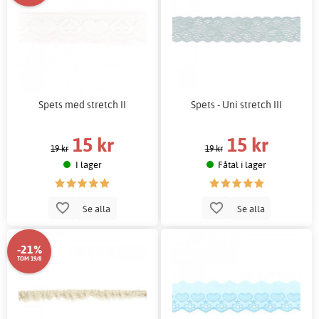
Spets med stretch II
Spets - Uni stretch III
15 kr
15 kr
19 kr
19 kr
I lager
Fåtal i lager
Se alla
Se alla
-21%
TOM 19/8