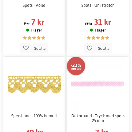
Spets - Voile
Spets - Uni stretch
7 kr
31 kr
9 kr
39 kr
I lager
I lager
Se alla
Se alla
-22%
TOM 19/8
Spetsband - 100% bomull
Dekorband - Tryck med spets
25 mm