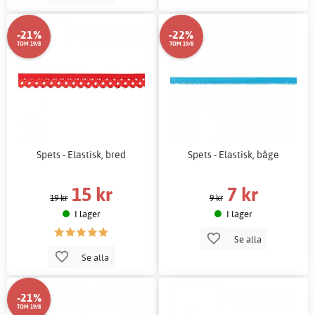
-21%
-22%
TOM 19/8
TOM 19/8
Spets - Elastisk, bred
Spets - Elastisk, båge
15 kr
7 kr
19 kr
9 kr
I lager
I lager
Se alla
Se alla
-21%
TOM 19/8