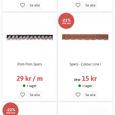
Se alla
Se alla
-21%
TOM 19/8
Pom Pom Spets
Spets - Colour Line I
29 kr / m
15 kr
19 kr
I lager
I lager
Se alla
Se alla
-22%
TOM 19/8