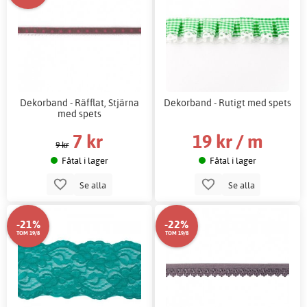
Dekorband - Räfflat, Stjärna
Dekorband - Rutigt med spets
med spets
7 kr
19 kr / m
9 kr
Fåtal i lager
Fåtal i lager
Se alla
Se alla
-21%
-22%
TOM 19/8
TOM 19/8