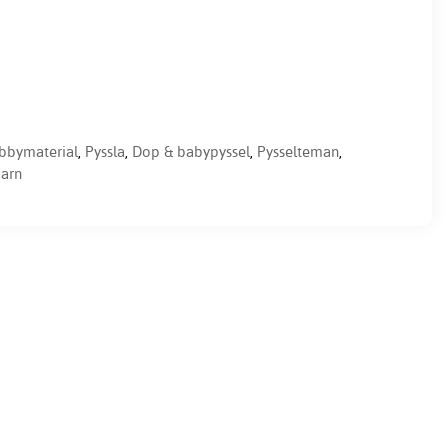
bbymaterial
,
Pyssla
,
Dop & babypyssel
,
Pysselteman
,
barn