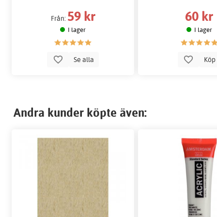
59 kr
60 kr
Från:
I lager
I lager
Se alla
Kö
Andra kunder köpte även: