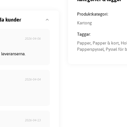
Produktkategori:
da kunder
Kartong
Taggar:
2026-04-06
Papper
,
Papper & kort
,
Ho
Papperspyssel
,
Pyssel för 
 leveranserna.
2026-04-04
2026-04-13