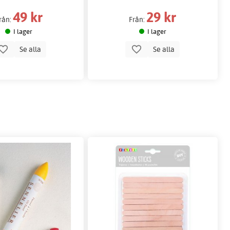
49 kr
29 kr
rån:
Från:
I lager
I lager
Se alla
Se alla