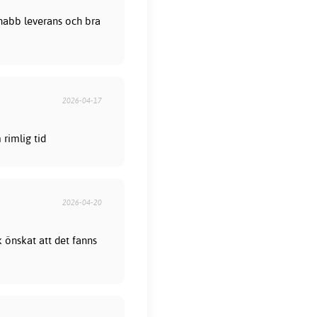
 Snabb leverans och bra
2026-04-17
rimlig tid
2026-04-20
 önskat att det fanns