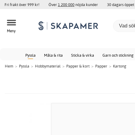
Fri frakt över 999 kr!
Över
1 200 000
nöjda kunder
30 dagars öppet
Meny
Pyssla
Måla & rita
Sticka & virka
Garn och stickning
Hem
>
Pyssla
>
Hobbymaterial
>
Papper & kort
>
Papper
>
Kartong