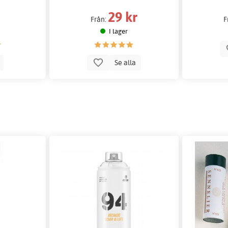
29 kr
Från:
F
I lager
p
Se alla