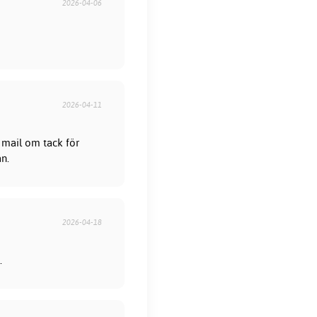
2026-04-06
2026-04-11
 mail om tack för
ån.
2026-04-18
.