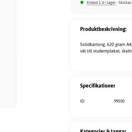
Endast 1 st i lager
- Skickas
Produktbeskrivning:
Solidkartong, 620 gram A4,
väl till studentplakat, skyl
Specifikationer
ID:
99550
Kategorier & taggar