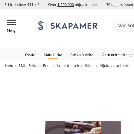
Fri frakt över 999 kr!
Över
1 200 000
nöjda kunder
30 dagars öppet
Meny
Pyssla
Måla & rita
Sticka & virka
Garn och stickning
Hem
>
Måla & rita
>
Pennor, kritor & tusch
>
Kritor
>
Mjuka pastellkritor