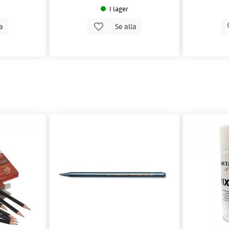
I lager
la
Se alla