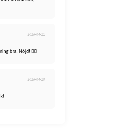
2026-04-11
ng bra. Nöjd! 👍🏻
2026-04-10
ck!