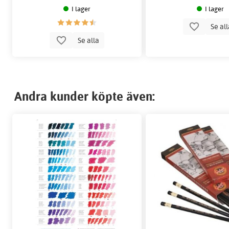
I lager
I lager
Se al
Se alla
Andra kunder köpte även: