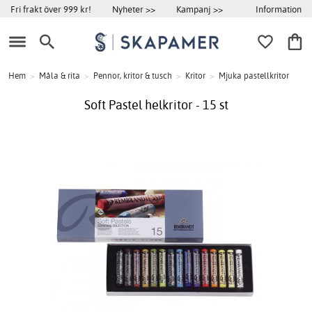
Information
Fri frakt över 999 kr!
Nyheter >>
Kampanj >>
Hem
>
Måla & rita
>
Pennor, kritor & tusch
>
Kritor
>
Mjuka pastellkritor
Soft Pastel helkritor - 15 st