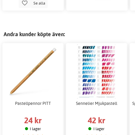
Se alla
Andra kunder köpte även:
Pastellpennor PITT
Sennelier Mjukpastell
S
24 kr
42 kr
I lager
I lager