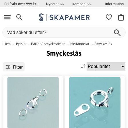
Information
Fri frakt över 999 kr!
Nyheter >>
Kampanj >>
Hem
>
Pyssla
>
Pärlor & smyckesdelar
>
Mellandelar
>
Smyckeslås
Smyckeslås
Filter