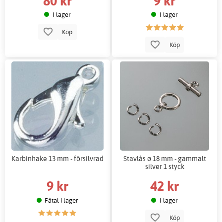
80 kr
9 kr
I lager
I lager
Köp
Köp
Karbinhake 13 mm - försilvrad
Stavlås ø 18 mm - gammalt
silver 1 styck
9 kr
42 kr
Fåtal i lager
I lager
Köp