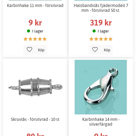
Karbinhake 11 mm - försilvrad
Halsbandslås fjädermodell 7
mm - försilvrad 50 st.
9 kr
319 kr
I lager
I lager
Köp
Köp
Skruvlås - försilvrad - 10 st
Karbinhake 14 mm -
silverfärgad