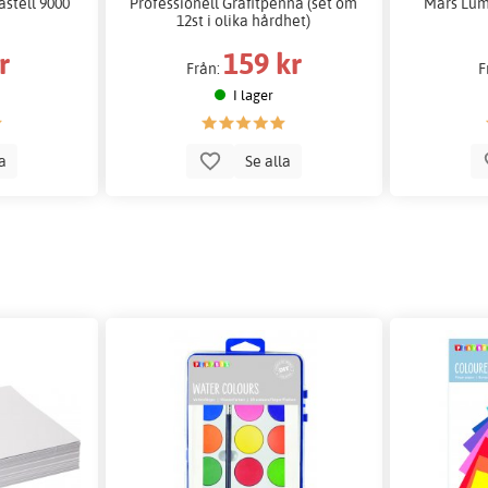
stell 9000
Professionell Grafitpenna (set om
Mars Lum
12st i olika hårdhet)
r
159 kr
Från:
F
I lager
la
Se alla