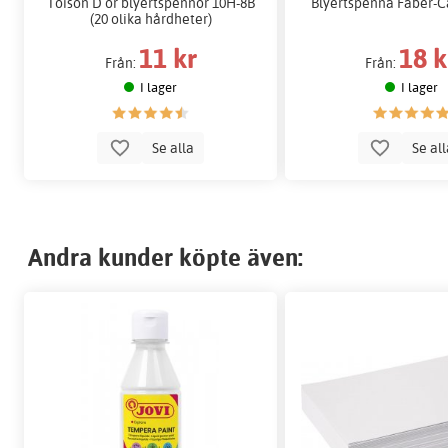
Toison D or blyertspennor 10H-8B
Blyertspenna Faber-Ca
(20 olika hårdheter)
11 kr
18 k
Från:
Från:
I lager
I lager
Se alla
Se al
Andra kunder köpte även: