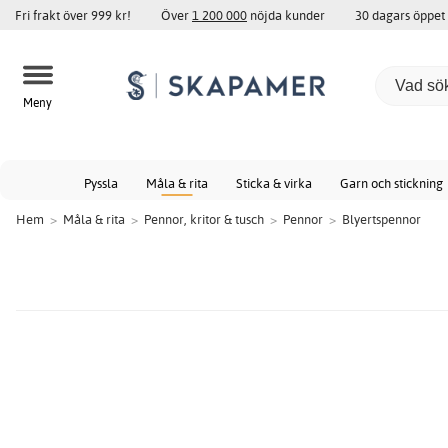
Fri frakt över 999 kr!
Över
1 200 000
nöjda kunder
30 dagars öppet
Meny
Pyssla
Måla & rita
Sticka & virka
Garn och stickning
Hem
>
Måla & rita
>
Pennor, kritor & tusch
>
Pennor
>
Blyertspennor