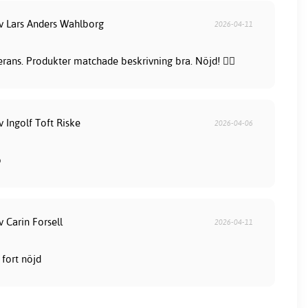
av Lars Anders Wahlborg
2026-04-11
rans. Produkter matchade beskrivning bra. Nöjd! 👍🏻
v Ingolf Toft Riske
2026-04-06
b
v Carin Forsell
2026-04-11
fort nöjd