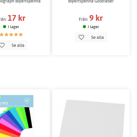
ograph Blyertspenna
Blyertspenna Goldfaber
17 kr
9 kr
rån:
Från:
I lager
I lager
Se alla
Se alla