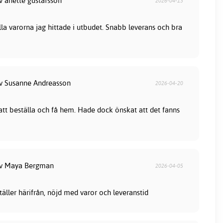
v anette gustafsson
2026-04-13
lla varorna jag hittade i utbudet. Snabb leverans och bra
av Susanne Andreasson
2026-04-20
 att beställa och få hem. Hade dock önskat att det fanns
av Maya Bergman
2026-04-05
ställer härifrån, nöjd med varor och leveranstid