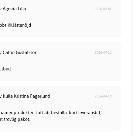
v Agneta Lilja
2026-04-05
bbt 😄Jättenöjd
v Catrin Gustafsson
2026-04-12
utbud.
v Kulla Kristina Fagerlund
2026-04-18
mer produkter. Lätt att beställa, kort leveranstid,
t trevlig paket.