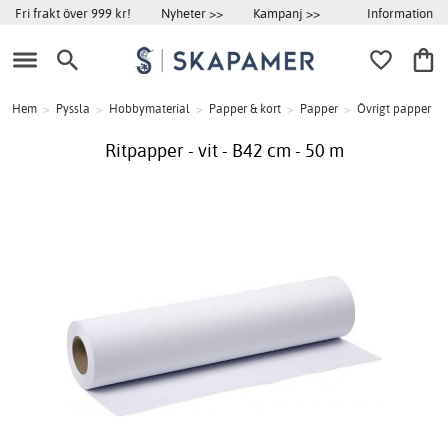
Information
Fri frakt över 999 kr!
Nyheter >>
Kampanj >>
Hem
>
Pyssla
>
Hobbymaterial
>
Papper & kort
>
Papper
>
Övrigt papper
Ritpapper - vit - B42 cm - 50 m