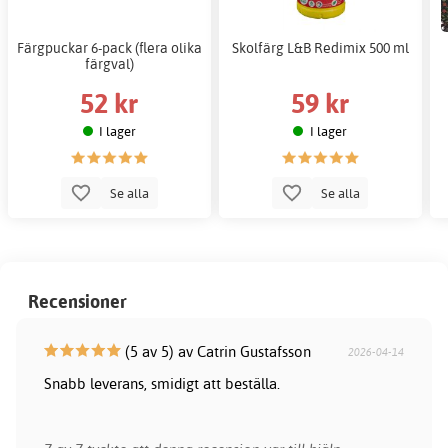
Färgpuckar 6-pack (flera olika
Skolfärg L&B Redimix 500 ml
färgval)
52 kr
59 kr
I lager
I lager
Se alla
Se alla
Recensioner
(5 av 5) av Catrin Gustafsson
2026-04-14
Snabb leverans, smidigt att beställa.