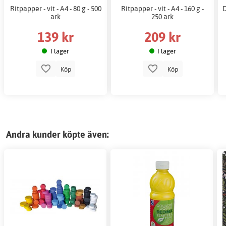
Ritpapper - vit - A4 - 80 g - 500
Ritpapper - vit - A4 - 160 g -
D
ark
250 ark
139 kr
209 kr
I lager
I lager
Köp
Köp
Andra kunder köpte även: