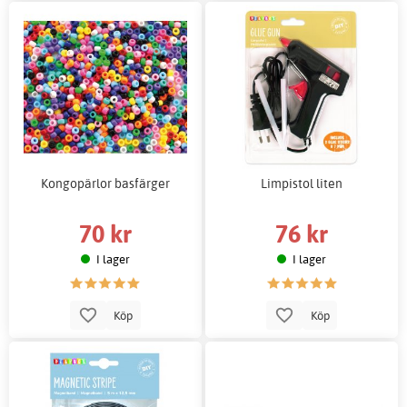
Kongopärlor basfärger
Limpistol liten
70 kr
76 kr
I lager
I lager
Köp
Köp