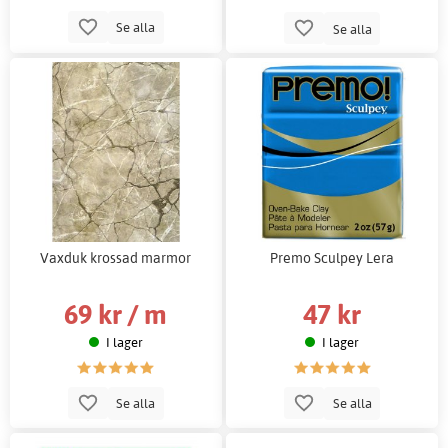
Se alla
Se alla
Vaxduk krossad marmor
Premo Sculpey Lera
69 kr / m
47 kr
I lager
I lager
Se alla
Se alla