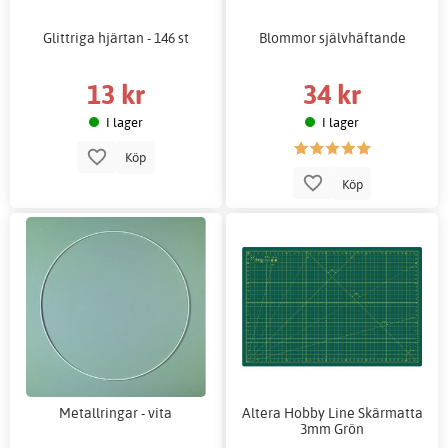
Glittriga hjärtan - 146 st
Blommor självhäftande
13 kr
34 kr
I lager
I lager
Köp
Köp
Metallringar - vita
Altera Hobby Line Skärmatta
3mm Grön