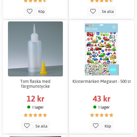
Köp
Se alla
Tom flaska med
Klistermärken Megaset - 500 st
färgmunstycke
12 kr
43 kr
I lager
I lager
Se alla
Köp