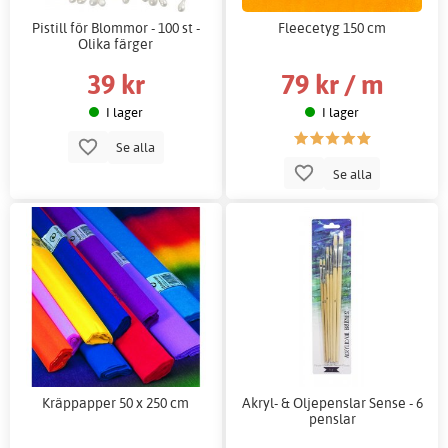
Pistill för Blommor - 100 st -
Fleecetyg 150 cm
Olika färger
39 kr
79 kr / m
I lager
I lager
Se alla
Se alla
Kräppapper 50 x 250 cm
Akryl- & Oljepenslar Sense - 6
penslar