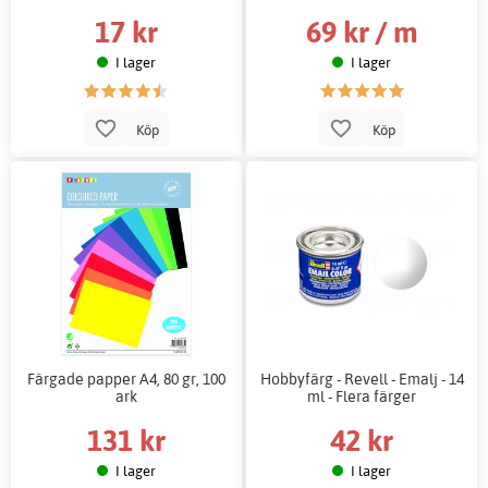
17 kr
69 kr / m
I lager
I lager
Köp
Köp
Färgade papper A4, 80 gr, 100
Hobbyfärg - Revell - Emalj - 14
ark
ml - Flera färger
131 kr
42 kr
I lager
I lager