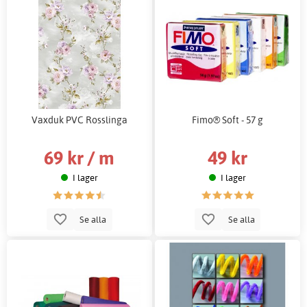
Vaxduk PVC Rosslinga
Fimo® Soft - 57 g
69 kr / m
49 kr
I lager
I lager
Se alla
Se alla