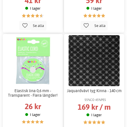
41 kr
59 kr
I lager
I lager
Se alla
Se alla
Elastisk lina 0,6 mm -
Jaquardvävt tyg Kinna - 140 cm
Transparent - Flera längder!
55%CO 45%PES
26 kr
169 kr / m
I lager
I lager