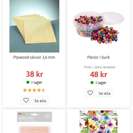
Plywood-skivor 3,6 mm
Pärlor i burk
Finns i olika varianter
38 kr
48 kr
I lager
I lager
Se alla
Se alla