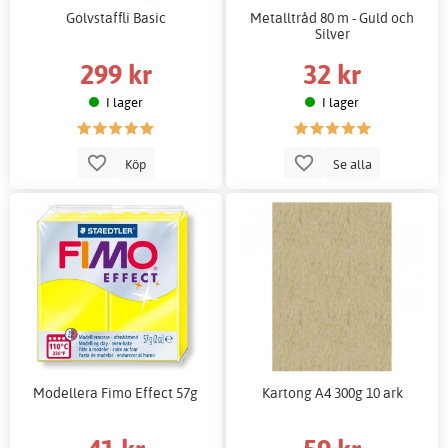
Golvstaffli Basic
Metalltråd 80 m - Guld och
Silver
299 kr
32 kr
I lager
I lager
Köp
Se alla
Modellera Fimo Effect 57g
Kartong A4 300g 10 ark