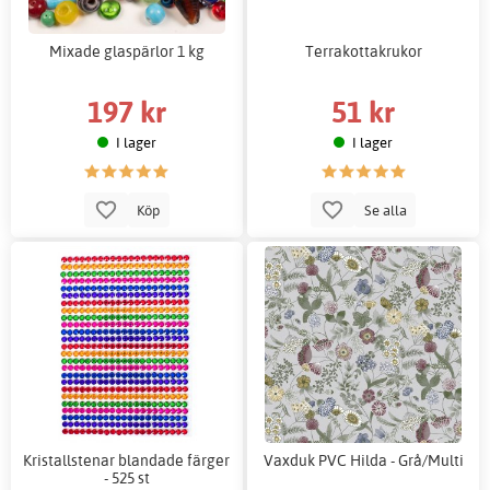
Mixade glaspärlor 1 kg
Terrakottakrukor
197 kr
51 kr
I lager
I lager
Köp
Se alla
Kristallstenar blandade färger
Vaxduk PVC Hilda - Grå/Multi
- 525 st