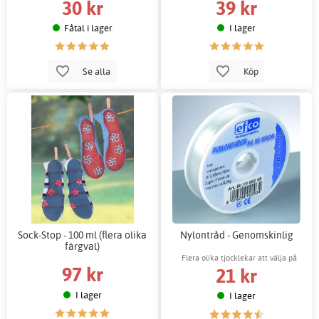
30 kr
39 kr
Fåtal i lager
I lager
Se alla
Köp
Sock-Stop - 100 ml (flera olika
Nylontråd - Genomskinlig
färgval)
Flera olika tjocklekar att välja på
97 kr
21 kr
I lager
I lager