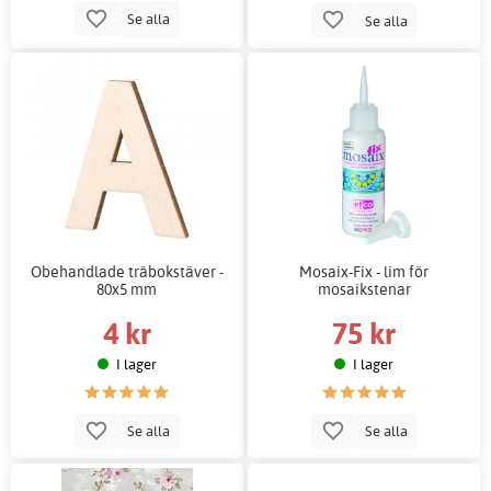
Se alla
Se alla
Obehandlade träbokstäver -
Mosaix-Fix - lim för
80x5 mm
mosaikstenar
4 kr
75 kr
I lager
I lager
Se alla
Se alla