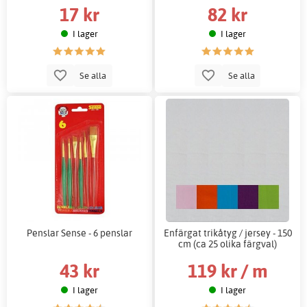
17 kr
82 kr
I lager
I lager
Se alla
Se alla
Penslar Sense - 6 penslar
Enfärgat trikåtyg / jersey - 150
cm (ca 25 olika färgval)
43 kr
119 kr / m
I lager
I lager