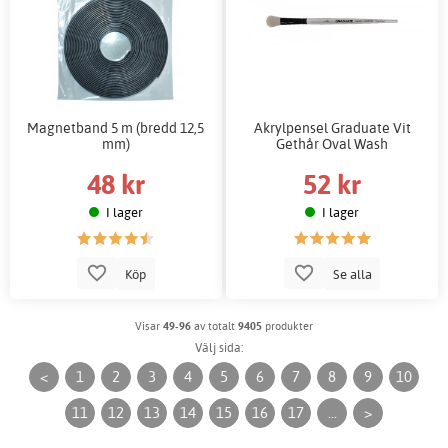
Magnetband 5 m (bredd 12,5
Akrylpensel Graduate Vit
mm)
Gethår Oval Wash
48 kr
52 kr
I lager
I lager
Köp
Se alla
Visar
49-96
av totalt
9405
produkter
Välj sida:
<
1
2
3
4
5
6
7
8
9
10
11
12
13
14
15
16
17
...
>