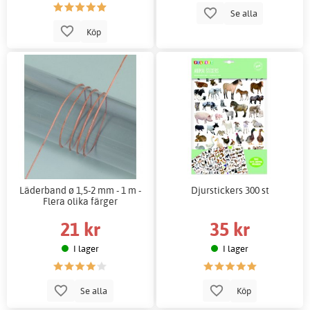
Se alla
Köp
Läderband ø 1,5-2 mm - 1 m -
Djurstickers 300 st
Flera olika färger
21 kr
35 kr
I lager
I lager
Se alla
Köp