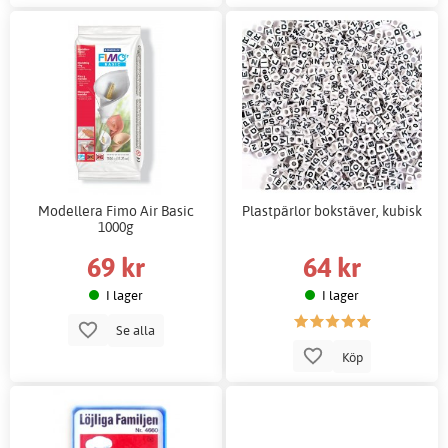
Modellera Fimo Air Basic
Plastpärlor bokstäver, kubisk
1000g
69 kr
64 kr
I lager
I lager
Se alla
Köp