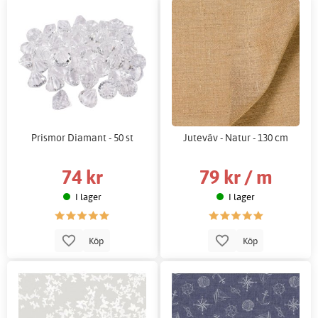
Prismor Diamant - 50 st
Juteväv - Natur - 130 cm
74 kr
79 kr / m
I lager
I lager
Köp
Köp