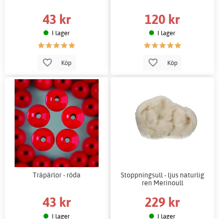
43 kr
120 kr
I lager
I lager
Köp
Köp
Träpärlor - röda
Stoppningsull - ljus naturlig
ren Merinoull
43 kr
229 kr
I lager
I lager