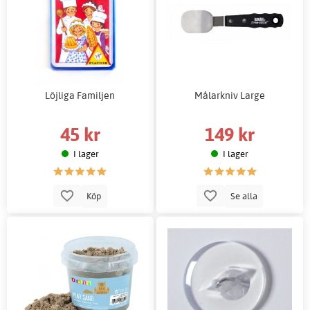
Löjliga Familjen
Målarkniv Large
45 kr
149 kr
I lager
I lager
Köp
Se alla