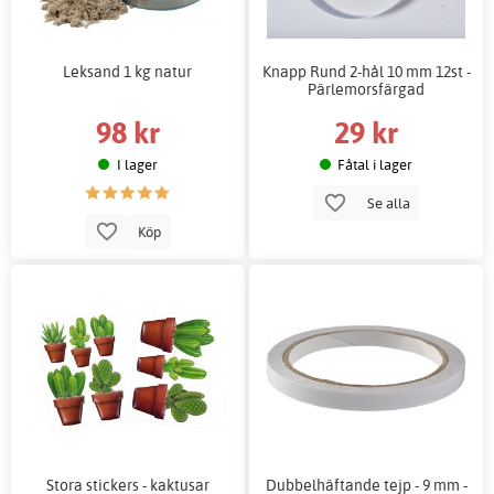
Leksand 1 kg natur
Knapp Rund 2-hål 10 mm 12st -
Pärlemorsfärgad
98 kr
29 kr
I lager
Fåtal i lager
Se alla
Köp
Stora stickers - kaktusar
Dubbelhäftande tejp - 9 mm -