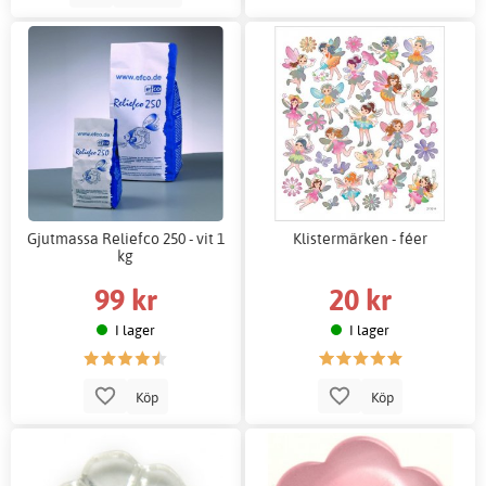
Gjutmassa Reliefco 250 - vit 1
Klistermärken - féer
kg
99 kr
20 kr
I lager
I lager
Köp
Köp