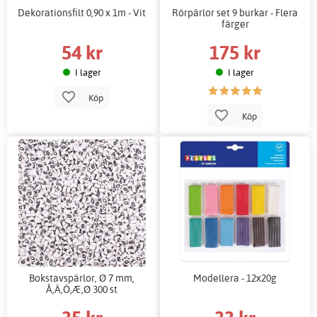
Dekorationsfilt 0,90 x 1m - Vit
Rörpärlor set 9 burkar - Flera
färger
54 kr
175 kr
I lager
I lager
Köp
Köp
Bokstavspärlor, Ø 7 mm,
Modellera - 12x20g
Å,Ä,Ö,Æ,Ø 300 st