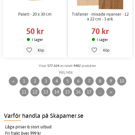
Palett - 20 x 30 cm
Träfaner - mixade nyanser - 12
x 22 cm - 3 ark
50 kr
70 kr
I lager
I lager
Köp
Köp
Visar
577-624
av totalt
9402
produkter
Välj sida:
<
1
2
3
4
5
6
7
8
9
10
11
12
13
14
15
16
17
...
>
Varför handla på Skapamer.se
Låga priser & stort utbud
Fri frakt över 999 kr