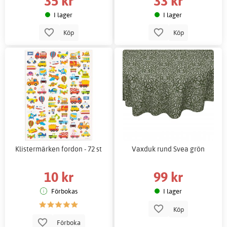
35 kr
33 kr
I lager
I lager
Köp
Köp
Klistermärken fordon - 72 st
Vaxduk rund Svea grön
10 kr
99 kr
Förbokas
I lager
Köp
Förboka