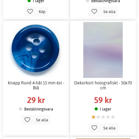
I lager
Beställningsvara
Köp
Se alla
Knapp Rund 4-hål 15 mm 6st -
Dekorkort holografiskt - 50x70
Blå
cm
29 kr
59 kr
Beställningsvara
I lager
Se alla
Se alla