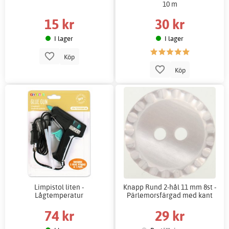
10 m
15 kr
30 kr
I lager
I lager
Köp
Köp
Limpistol liten -
Knapp Rund 2-hål 11 mm 8st -
Lågtemperatur
Pärlemorsfärgad med kant
74 kr
29 kr