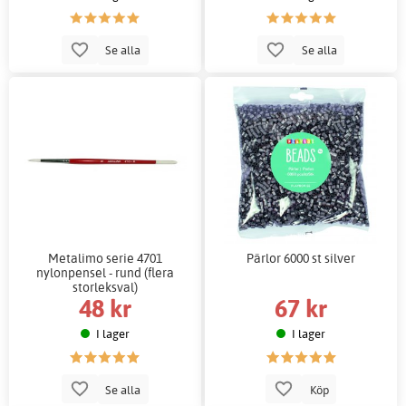
Se alla
Se alla
Metalimo serie 4701
Pärlor 6000 st silver
nylonpensel - rund (flera
storleksval)
48 kr
67 kr
I lager
I lager
Se alla
Köp