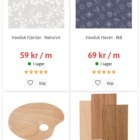
Vaxduk Fjärilar - Naturvit
Vaxduk Havet - Blå
59 kr / m
69 kr / m
I lager
I lager
Köp
Köp