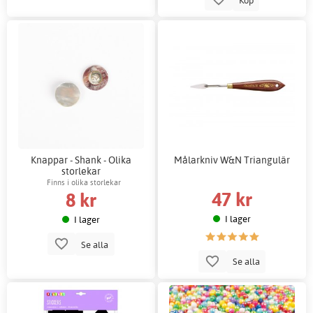
Knappar - Shank - Olika
Målarkniv W&N Triangulär
storlekar
Finns i olika storlekar
47 kr
8 kr
I lager
I lager
Se alla
Se alla