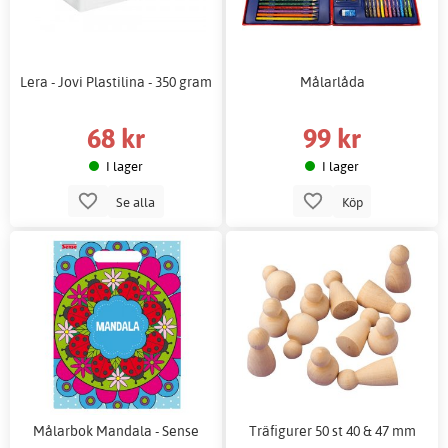
Lera - Jovi Plastilina - 350 gram
Målarlåda
68 kr
99 kr
I lager
I lager
Se alla
Köp
Målarbok Mandala - Sense
Träfigurer 50 st 40 & 47 mm