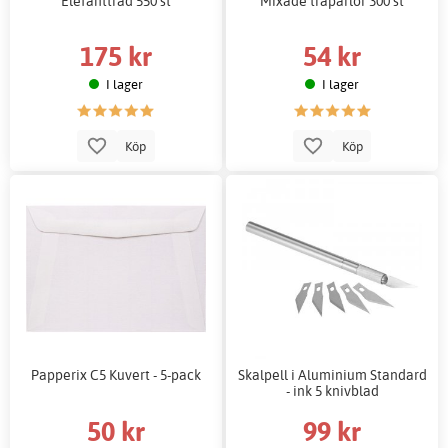
Elefanttråd 550 st
Mixade träpärlor 300 st
175 kr
54 kr
I lager
I lager
Köp
Köp
Papperix C5 Kuvert - 5-pack
Skalpell i Aluminium Standard
- ink 5 knivblad
50 kr
99 kr