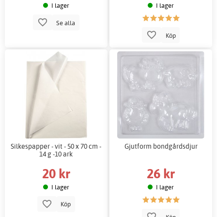
I lager
I lager
Se alla
Köp
Silkespapper - vit - 50 x 70 cm -
Gjutform bondgårdsdjur
14 g -10 ark
20 kr
26 kr
I lager
I lager
Köp
Köp