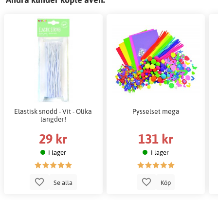
Elastisk snodd - Vit - Olika
Pysselset mega
längder!
29 kr
131 kr
I lager
I lager
Se alla
Köp