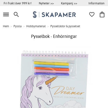
Information
Fri frakt över 999 kr!
Nyheter >>
Kampanj >>
Hem
>
Pyssla
>
Hobbymaterial
>
Pyssellådor & pysselset
Pysselbok - Enhörningar