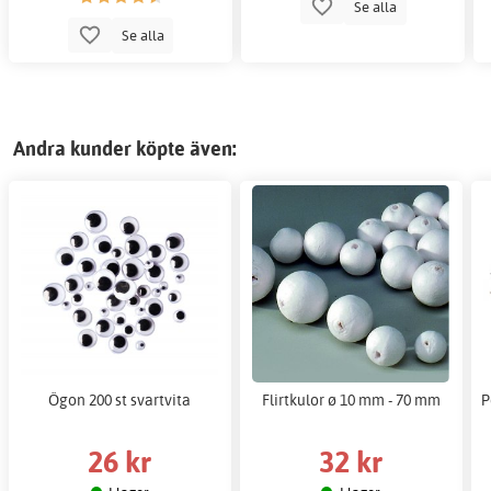
Se alla
Se alla
Andra kunder köpte även:
Ögon 200 st svartvita
Flirtkulor ø 10 mm - 70 mm
P
26 kr
32 kr