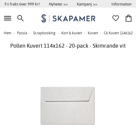
Information
Fri frakt över 999 kr!
Nyheter >>
Kampanj >>
Hem
>
Pyssla
>
Scrapbooking
>
Kort & kuvert
>
Kuvert
>
C6 Kuvert 114x162
Pollen Kuvert 114x162 - 20-pack - Skimrande vit