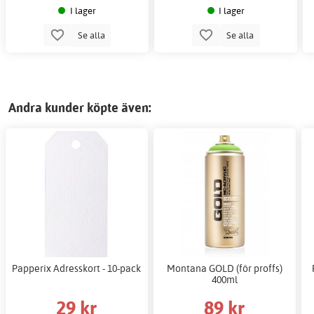
I lager
I lager
Se alla
Se alla
Andra kunder köpte även:
Papperix Adresskort - 10-pack
Montana GOLD (för proffs)
400ml
29 kr
89 kr