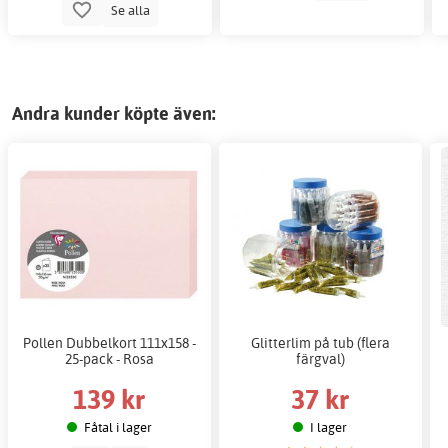
Se alla
Andra kunder köpte även:
Pollen Dubbelkort 111x158 -
Glitterlim på tub (flera
25-pack - Rosa
färgval)
139 kr
37 kr
Fåtal i lager
I lager