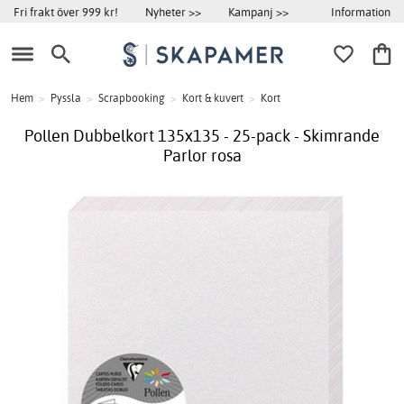
Information
Fri frakt över 999 kr!
Nyheter >>
Kampanj >>
Hem
>
Pyssla
>
Scrapbooking
>
Kort & kuvert
>
Kort
Pollen Dubbelkort 135x135 - 25-pack - Skimrande
Parlor rosa