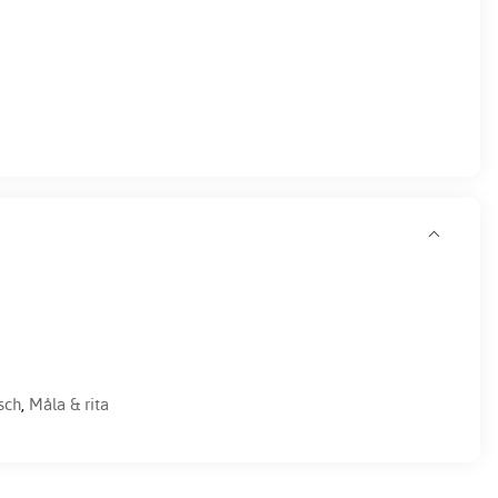
sch
,
Måla & rita