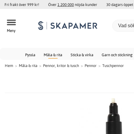
Fri frakt över 999 kr!
Över
1 200 000
nöjda kunder
30 dagars öppet
Meny
Pyssla
Måla & rita
Sticka & virka
Garn och stickning
Hem
>
Måla & rita
>
Pennor, kritor & tusch
>
Pennor
>
Tuschpennor