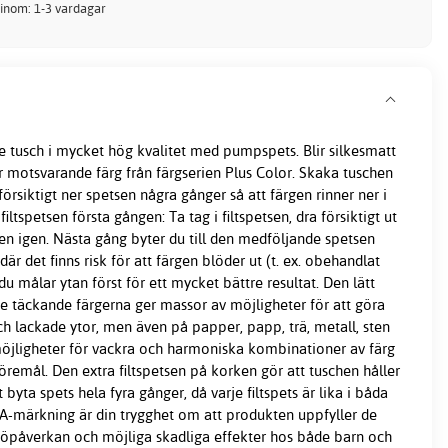
 inom: 1-3 vardagar
 tusch i mycket hög kvalitet med pumpspets. Blir silkesmatt
 motsvarande färg från färgserien Plus Color. Skaka tuschen
försiktigt ner spetsen några gånger så att färgen rinner ner i
filtspetsen första gången: Ta tag i filtspetsen, dra försiktigt ut
den igen. Nästa gång byter du till den medföljande spetsen
 där det finns risk för att färgen blöder ut (t. ex. obehandlat
u målar ytan först för ett mycket bättre resultat. Den lätt
e täckande färgerna ger massor av möjligheter för att göra
 lackade ytor, men även på papper, papp, trä, metall, sten
öjligheter för vackra och harmoniska kombinationer av färg
öremål. Den extra filtspetsen på korken gör att tuschen håller
 byta spets hela fyra gånger, då varje filtspets är lika i båda
 A-märkning är din trygghet om att produkten uppfyller de
ljöpåverkan och möjliga skadliga effekter hos både barn och