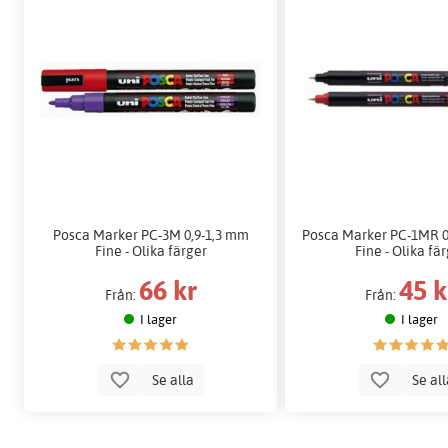
Posca Marker PC-3M 0,9-1,3 mm
Posca Marker PC-1MR 0
Fine - Olika färger
Fine - Olika fä
66 kr
45 k
Från:
Från:
I lager
I lager
Se alla
Se al