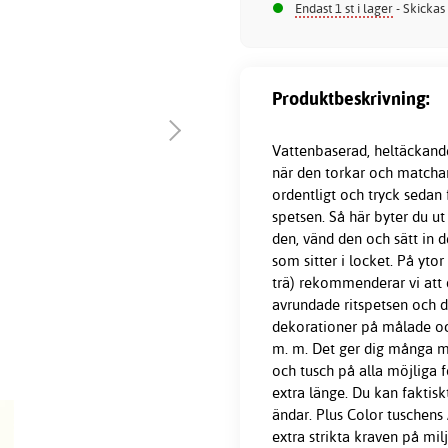
Endast 1 st i lager
- Skickas
Produktbeskrivning:
Vattenbaserad, heltäckande
när den torkar och matchar
ordentligt och tryck sedan 
spetsen. Så här byter du ut 
den, vänd den och sätt in 
som sitter i locket. På ytor
trä) rekommenderar vi att d
avrundade ritspetsen och d
dekorationer på målade och
m. m. Det ger dig många m
och tusch på alla möjliga f
extra länge. Du kan faktiskt
ändar. Plus Color tuschens
extra strikta kraven på mi