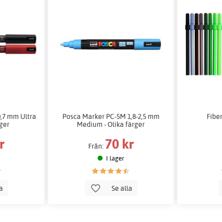
,7 mm Ultra
Posca Marker PC-5M 1,8-2,5 mm
Fibe
rger
Medium - Olika färger
r
70 kr
Från:
I lager
la
Se alla