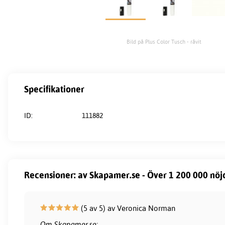
Bild på Plus Color Tusch - råvit
Specifikationer
ID:
111882
Recensioner: av Skapamer.se - Över 1 200 000 nöj
(5 av 5) av Veronica Norman
Om Skapamer.se: