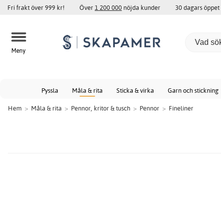
Fri frakt över 999 kr!
Över
1 200 000
nöjda kunder
30 dagars öppet
Meny
Pyssla
Måla & rita
Sticka & virka
Garn och stickning
Hem
>
Måla & rita
>
Pennor, kritor & tusch
>
Pennor
>
Fineliner