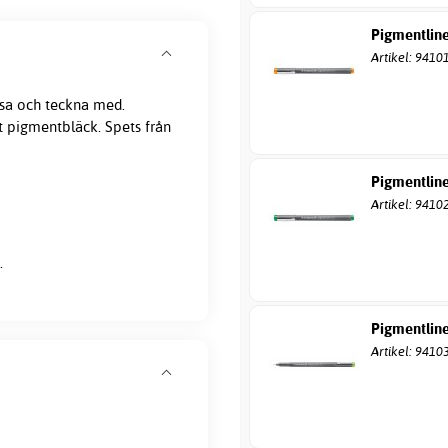
Pigmentlin
Artikel: 9410
issa och teckna med.
t pigmentbläck. Spets från
Pigmentline
Artikel: 9410
.
Pigmentline
Artikel: 9410