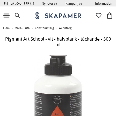
Information
Fri frakt över 999 kr!
Nyheter >>
Kampanj >>
Hem
>
Måla & rita
>
Konstnärsfärg
>
Akrylfärg
Pigment Art School - vit - halvblank - täckande - 500
ml