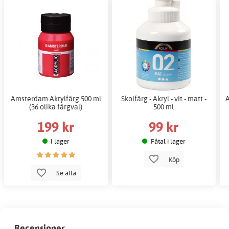
Amsterdam Akrylfärg 500 ml
Skolfärg - Akryl - vit - matt -
A
(36 olika färgval)
500 ml
199 kr
99 kr
I lager
Fåtal i lager
Köp
Se alla
Recensioner