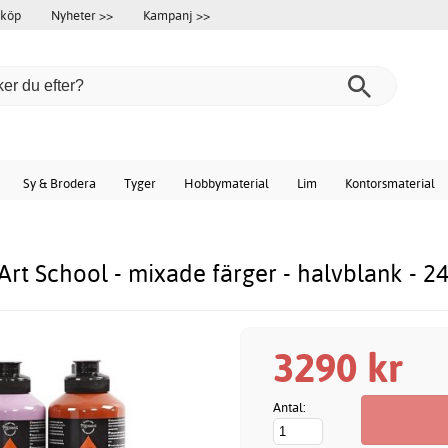
 köp
Nyheter >>
Kampanj >>
Sy & Brodera
Tyger
Hobbymaterial
Lim
Kontorsmaterial
rt School - mixade färger - halvblank - 2
3290 kr
Antal: