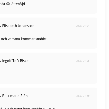
bbt 😄Jättenöjd
av Elisabeth Johansson
2026-04-04
lla och varorna kommer snabbt.
v Ingolf Toft Riske
2026-04-06
b
v Britt-marie Ståhl
2026-04-18
tälla och tyget kom snabbt till mig.