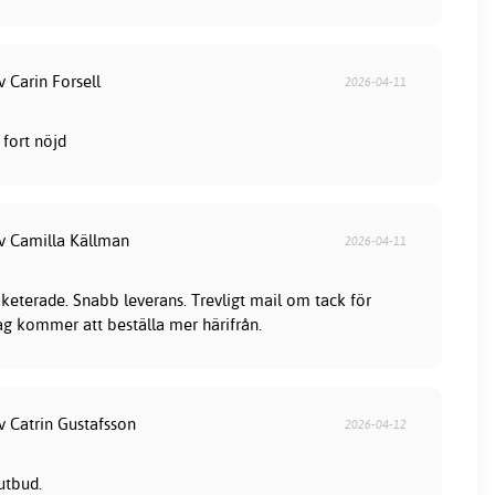
v Carin Forsell
2026-04-11
fort nöjd
av Camilla Källman
2026-04-11
keterade. Snabb leverans. Trevligt mail om tack för
jag kommer att beställa mer härifrån.
v Catrin Gustafsson
2026-04-12
utbud.