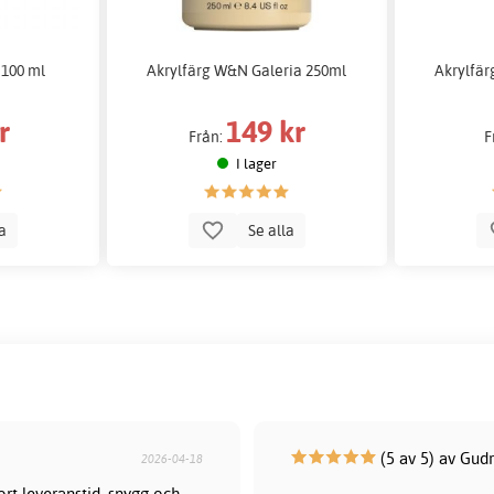
 100 ml
Akrylfärg W&N Galeria 250ml
Akrylfär
r
149 kr
Från:
F
I lager
la
Se alla
(5 av 5) av Gud
2026-04-18
rt leveranstid, snygg och