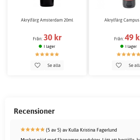
Akrylfärg Amsterdam 20ml
Akrylfärg Campus
30 kr
49 k
Från:
Från:
I lager
I lager
Se alla
Se al
Recensioner
(5 av 5) av Kulla Kristina Fagerlund
Mycket nöjd med Skapamer produkter. Lätt att beställa, ko