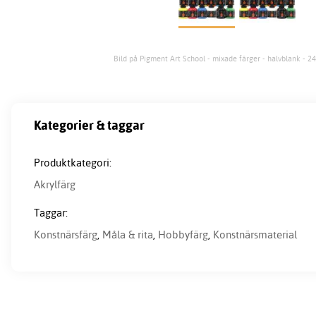
Bild på Pigment Art School - mixade färger - halvblank - 24
Kategorier & taggar
Produktkategori:
Akrylfärg
Taggar:
Konstnärsfärg
,
Måla & rita
,
Hobbyfärg
,
Konstnärsmaterial