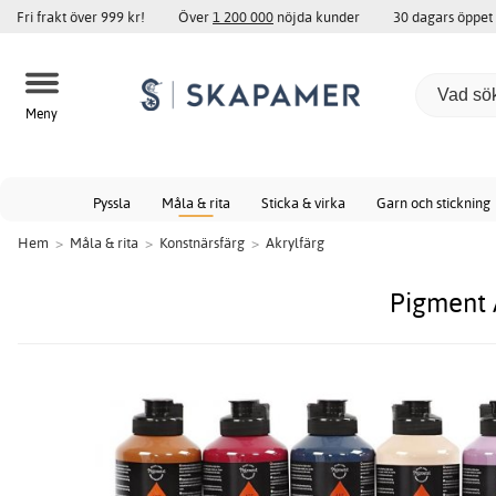
Fri frakt över 999 kr!
Över
1 200 000
nöjda kunder
30 dagars öppet
Meny
Pyssla
Måla & rita
Sticka & virka
Garn och stickning
Hem
>
Måla & rita
>
Konstnärsfärg
>
Akrylfärg
Pigment A