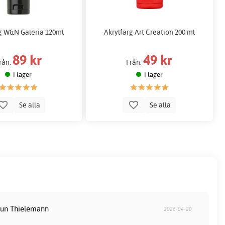
g W&N Galeria 120ml
Akrylfärg Art Creation 200 ml
89 kr
49 kr
rån:
Från:
I lager
I lager
Se alla
Se alla
run Thielemann
2026-04-20