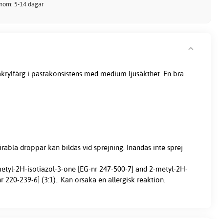
inom: 5-14 dagar
akrylfärg
i pastakonsistens med medium ljusäkthet. En bra
irabla droppar kan bildas vid sprejning. Inandas inte sprej
metyl-2H-isotiazol-3-one [EG-nr 247-500-7] and 2-metyl-2H-
r 220-239-6] (3:1).. Kan orsaka en allergisk reaktion.