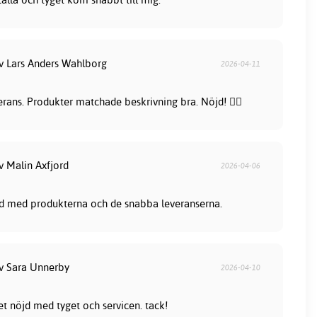
av Lars Anders Wahlborg
2026-04-11
rans. Produkter matchade beskrivning bra. Nöjd! 👍🏻
v Malin Axfjord
2026-04-06
nöjd med produkterna och de snabba leveranserna.
av Sara Unnerby
2026-04-10
et nöjd med tyget och servicen. tack!