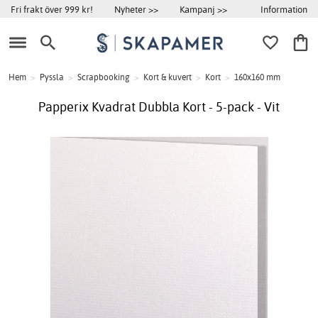
Information
Fri frakt över 999 kr!
Nyheter >>
Kampanj >>
Hem
>
Pyssla
>
Scrapbooking
>
Kort & kuvert
>
Kort
>
160x160 mm
Papperix Kvadrat Dubbla Kort - 5-pack - Vit