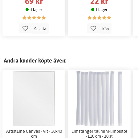
69 kr
22 kr
I lager
I lager
Se alla
Köp
Andra kunder köpte även:
ArtistLine Canvas - vit - 30x40
Limstänger till mini-limpistol
cm
- L10 cm - 10 st