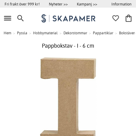
Information
Fri frakt över 999 kr!
Nyheter >>
Kampanj >>
Hem
>
Pyssla
>
Hobbymaterial
>
Dekorstommar
>
Pappartiklar
>
Bokstäver 
Pappbokstav - I - 6 cm