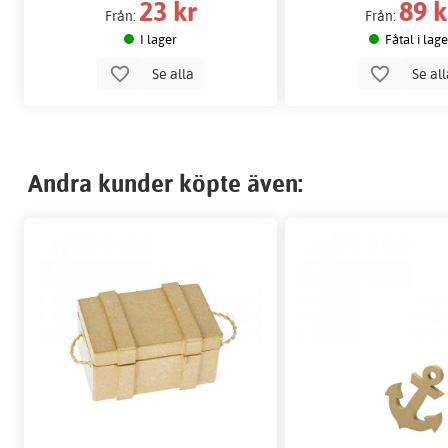
23 kr
89 k
Från:
Från:
I lager
Fåtal i lag
Se alla
Se al
Andra kunder köpte även: