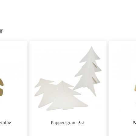
r
eralöv
Pappersgran - 6 st
P