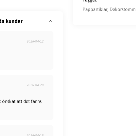
Pappartiklar
,
Dekorstomm
da kunder
2026-04-12
2026-04-20
 önskat att det fanns
2026-04-18