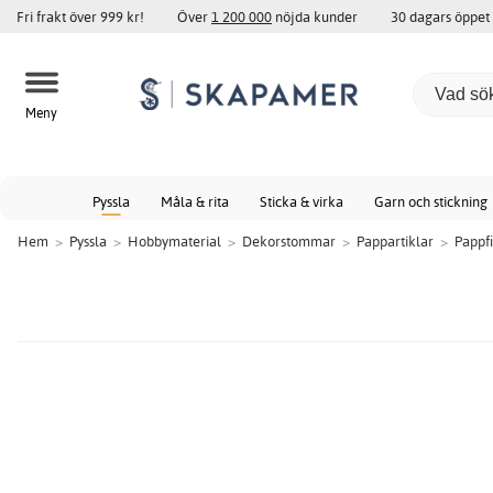
Fri frakt över 999 kr!
Över
1 200 000
nöjda kunder
30 dagars öppet
Meny
Pyssla
Måla & rita
Sticka & virka
Garn och stickning
Hem
>
Pyssla
>
Hobbymaterial
>
Dekorstommar
>
Pappartiklar
>
Pappf