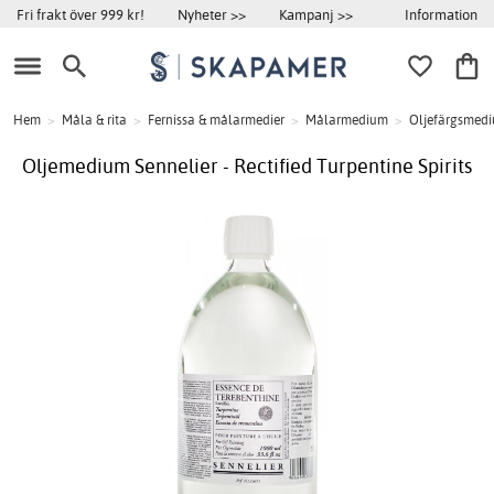
Information
Fri frakt över 999 kr!
Nyheter >>
Kampanj >>
Hem
>
Måla & rita
>
Fernissa & målarmedier
>
Målarmedium
>
Oljefärgsmed
Oljemedium Sennelier - Rectified Turpentine Spirits