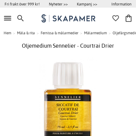
Information
Fri frakt över 999 kr!
Nyheter >>
Kampanj >>
Hem
>
Måla & rita
>
Fernissa & målarmedier
>
Målarmedium
>
Oljefärgsmed
Oljemedium Sennelier - Courtrai Drier