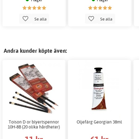
Se alla
Se alla
Andra kunder köpte även:
Toison D or blyertspennor
Oljefärg Georgian 38ml
10H-8B (20 olika hårdheter)