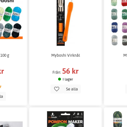
 100 g
Myboshi Virknål
My
kr
56 kr
Från:
I lager
Se alla
lla