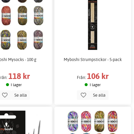
shi Mysocks - 100 g
Myboshi Strumpstickor - 5-pack
118 kr
106 kr
Från:
Från:
I lager
I lager
Se alla
Se alla