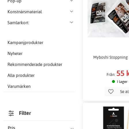
Pop-up
Konstnärsmaterial
Samlarkort
Kampanjprodukter
Nyheter
Myboshi Stoppning 
Rekommenderade produkter
55 
Från:
Alla produkter
I lager
Varumärken
Se a
Filter
Pris