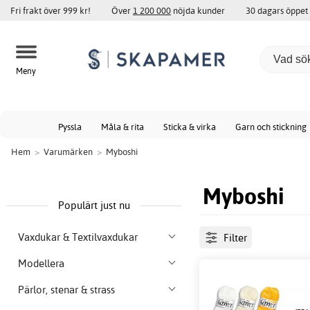
Fri frakt över 999 kr!
Över
1 200 000
nöjda kunder
30 dagars öppet
Meny
Pyssla
Måla & rita
Sticka & virka
Garn och stickning
Hem
>
Varumärken
>
Myboshi
Myboshi
Populärt just nu
Vaxdukar & Textilvaxdukar
Filter
Modellera
Pärlor, stenar & strass