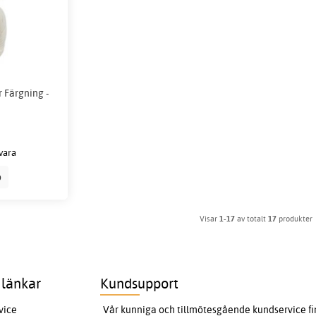
 Färgning -
vara
p
Visar
1-17
av totalt
17
produkter
 länkar
Kundsupport
vice
Vår kunniga och tillmötesgående kundservice finn