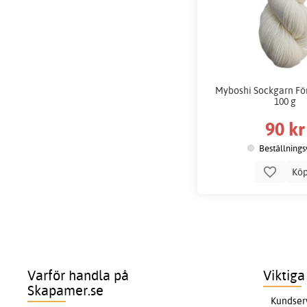
Myboshi Sockgarn För
100 g
90 kr
Beställnings
Kö
Varför handla på
Viktiga
Skapamer.se
Kundser