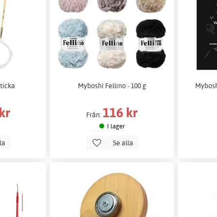
ticka
Myboshi Fellino - 100 g
Myboshi
kr
116 kr
Från:
I lager
lla
Se alla