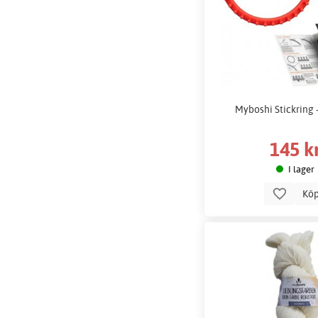
Myboshi Stickring -
145 k
I lager
Kö