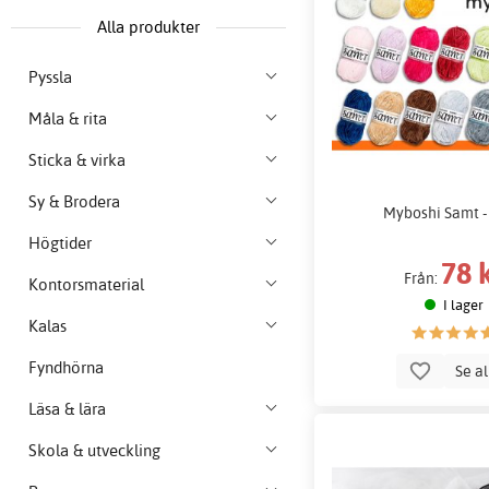
Alla produkter
Pyssla
Måla & rita
Sticka & virka
Sy & Brodera
Myboshi Samt -
Högtider
78 
Från:
Kontorsmaterial
I lager
Kalas
Fyndhörna
Se a
Läsa & lära
Skola & utveckling