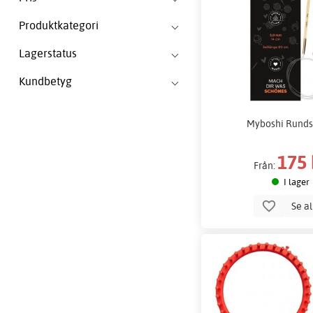
Produktkategori
Lagerstatus
Kundbetyg
Myboshi Runds
175 
Från:
I lager
Se a