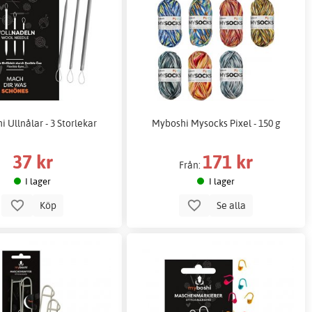
 Ullnålar - 3 Storlekar
Myboshi Mysocks Pixel - 150 g
37 kr
171 kr
Från:
I lager
I lager
Köp
Se alla