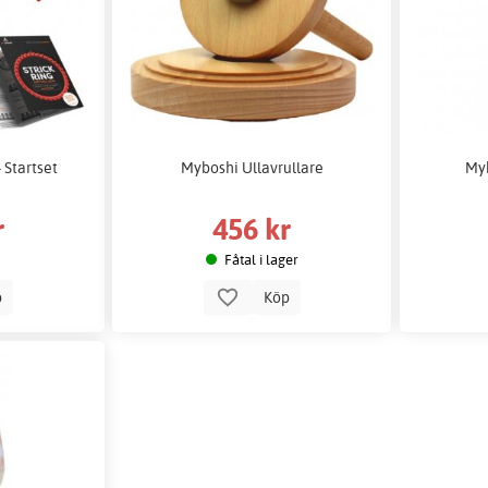
 Startset
Myboshi Ullavrullare
Myb
r
456 kr
Fåtal i lager
p
Köp