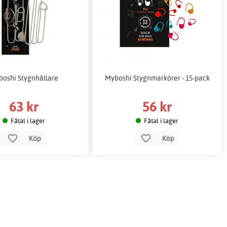
oshi Stygnhållare
Myboshi Stygnmarkörer - 15-pack
63 kr
56 kr
Fåtal i lager
Fåtal i lager
Köp
Köp