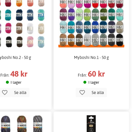
boshi No.2 - 50 g
Myboshi No.1 - 50 g
48 kr
60 kr
Från:
Från:
I lager
I lager
Se alla
Se alla