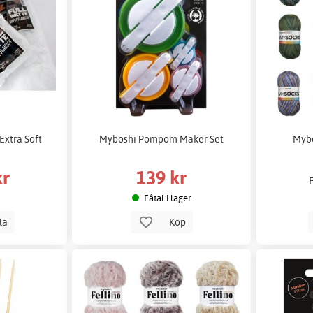
Extra Soft
Myboshi Pompom Maker Set
Mybo
kr
139 kr
Fåtal i lager
lla
Köp