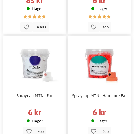
83 kr
6 kr
I lager
I lager
Se alla
Köp
Spraycap MTN - Fat
Spraycap MTN - Hardcore Fat
6 kr
6 kr
I lager
I lager
Köp
Köp