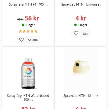
Sprayfärg MTN 94 - 400ml
Spraycap MTN - Universal
56 kr
4 kr
60 kr
I lager
I lager
Köp
Se alla
Sprayfärg MTN Waterbased
Spraycap MTN - Skinny
300ml