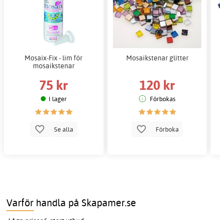
Mosaix-Fix - lim för
Mosaikstenar glitter
mosaikstenar
75 kr
120 kr
I lager
Förbokas
Se alla
Förboka
Varför handla på Skapamer.se