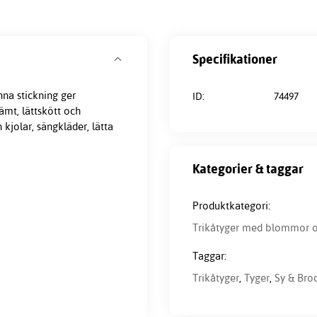
Specifikationer
nna stickning ger
ID:
74497
ämt, lättskött och
 kjolar, sängkläder, lätta
Kategorier & taggar
Produktkategori:
Trikåtyger med blommor o
Taggar:
Trikåtyger
,
Tyger
,
Sy & Bro