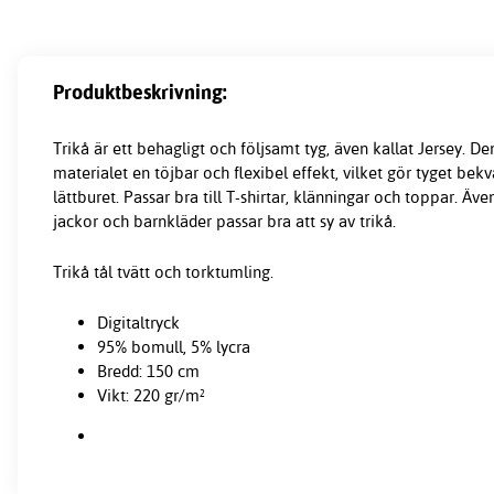
Produktbeskrivning:
Trikå är ett behagligt och följsamt tyg, även kallat Jersey. De
materialet en töjbar och flexibel effekt, vilket gör tyget bekv
lättburet. Passar bra till T-shirtar, klänningar och toppar. Även
jackor och barnkläder passar bra att sy av trikå.
Trikå tål tvätt och torktumling.
Digitaltryck
95% bomull, 5% lycra
Bredd: 150 cm
Vikt: 220 gr/m²