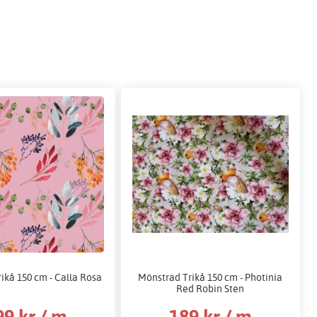
ikå 150 cm - Calla Rosa
Mönstrad Trikå 150 cm - Photinia
Red Robin Sten
99 kr / m
189 kr / m