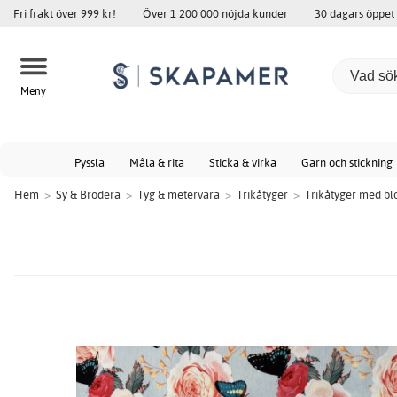
Fri frakt över 999 kr!
Över
1 200 000
nöjda kunder
30 dagars öppet
Meny
Pyssla
Måla & rita
Sticka & virka
Garn och stickning
Hem
>
Sy & Brodera
>
Tyg & metervara
>
Trikåtyger
>
Trikåtyger med b