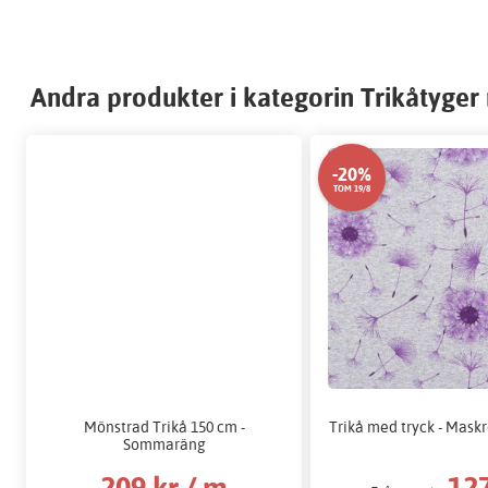
Andra produkter i kategorin Trikåtyge
-20%
TOM 19/8
Mönstrad Trikå 150 cm -
Trikå med tryck - Mask
Sommaräng
209 kr / m
127