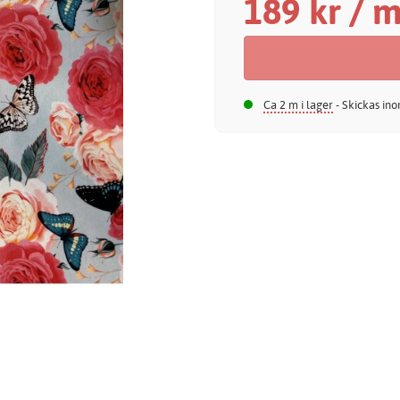
189 kr / 
Ca 2 m i lager
- Skickas ino