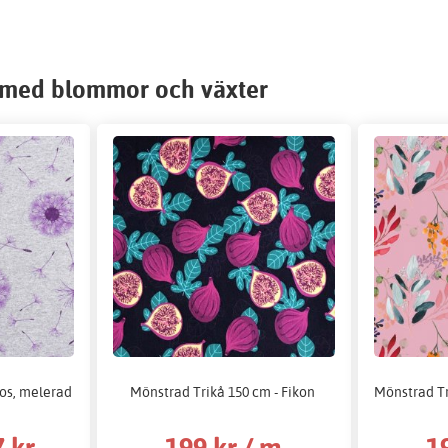
r med blommor och växter
ros, melerad
Mönstrad Trikå 150 cm - Fikon
Mönstrad Tr
 kr
199 kr / m
1