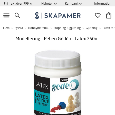
Information
Fri frakt över 999 kr!
Nyheter >>
Kampanj >>
Hem
>
Pyssla
>
Hobbymaterial
>
Stöpning & gjutning
>
Gjutning
>
Latex för
Modellering - Pebeo Gédéo - Latex 250ml