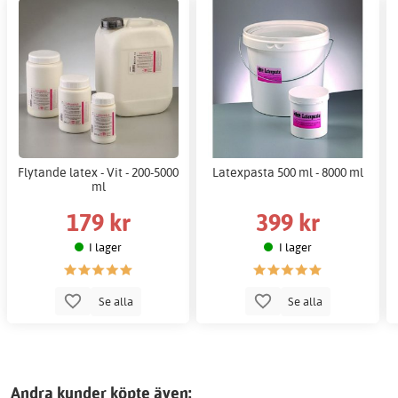
Flytande latex - Vit - 200-5000
Latexpasta 500 ml - 8000 ml
ml
179 kr
399 kr
I lager
I lager
Se alla
Se alla
Andra kunder köpte även: