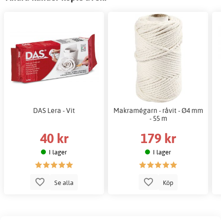
DAS Lera - Vit
Makramégarn - råvit - Ø4 mm
- 55 m
40 kr
179 kr
I lager
I lager
Se alla
Köp