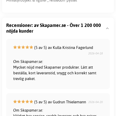
Miniatyrobjekt & figurer
,
Nissedörr pyssel
Recensioner: av Skapamer.se - Över 1 200 000
nöjda kunder
(5 av 5) av Kulla Kristina Fagerlund
2026-04-18
Om Skapamer.se:
Mycket nöjd med Skapamer produkter. Lätt att
beställa, kort leveranstid, snygg och korrekt samt
trevlig paket.
(5 av 5) av Gudrun Thielemann
2026-04-20
Om Skapamer.se:
Väldigt bra service, snabb leverans och bra priser.