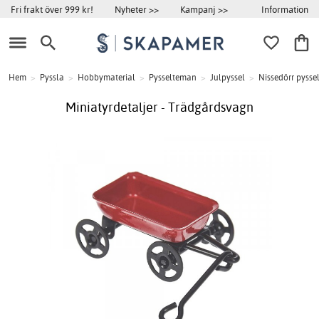
Information
Fri frakt över 999 kr!
Nyheter >>
Kampanj >>
Hem
>
Pyssla
>
Hobbymaterial
>
Pysselteman
>
Julpyssel
>
Nissedörr pysse
Miniatyrdetaljer - Trädgårdsvagn