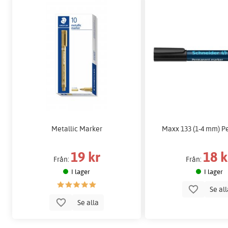
Metallic Marker
Maxx 133 (1-4 mm) 
19 kr
18 k
Från:
Från:
I lager
I lager
Se al
Se alla