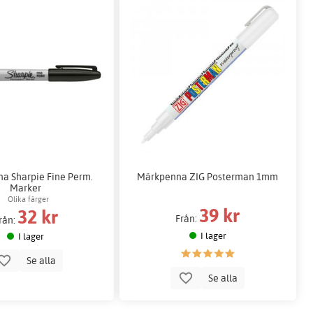
a Sharpie Fine Perm.
Märkpenna ZIG Posterman 1mm
Marker
Olika färger
39 kr
32 kr
Från:
rån:
I lager
I lager
Se alla
Se alla