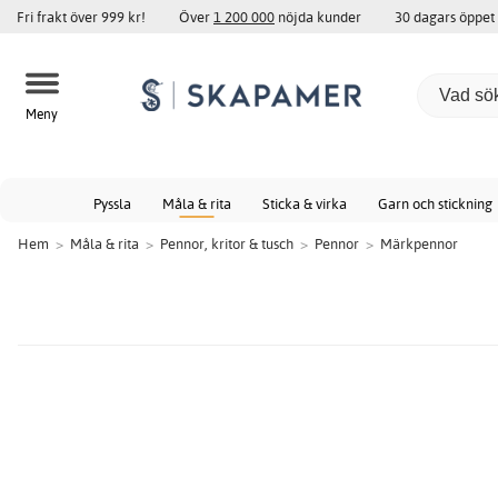
Fri frakt över 999 kr!
Över
1 200 000
nöjda kunder
30 dagars öppet
Meny
Pyssla
Måla & rita
Sticka & virka
Garn och stickning
Hem
>
Måla & rita
>
Pennor, kritor & tusch
>
Pennor
>
Märkpennor