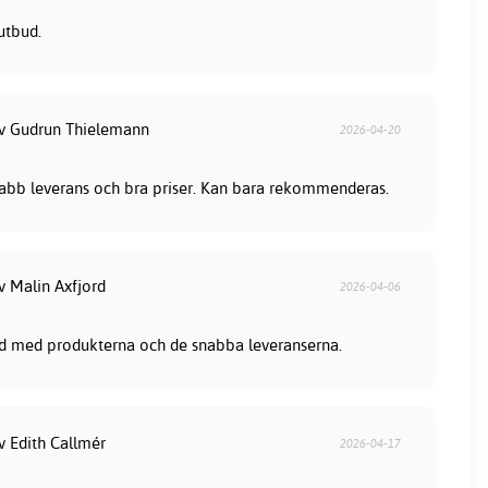
utbud.
av Gudrun Thielemann
2026-04-20
snabb leverans och bra priser. Kan bara rekommenderas.
v Malin Axfjord
2026-04-06
nöjd med produkterna och de snabba leveranserna.
v Edith Callmér
2026-04-17