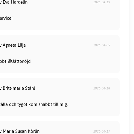
v Eva Hardelin
2026-04-19
ervice!
v Agneta Lilja
2026-04-05
bbt 😄Jättenöjd
v Britt-marie Ståhl
2026-04-18
tälla och tyget kom snabbt till mig.
v Maria Susan Körlin
2026-04-17