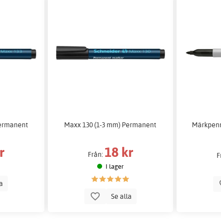
Permanent
Maxx 130 (1-3 mm) Permanent
Märkpenn
r
18 kr
Från:
F
I lager
la
Se alla