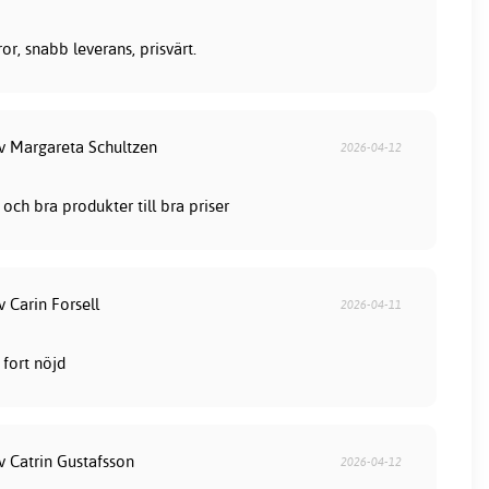
or, snabb leverans, prisvärt.
av Margareta Schultzen
2026-04-12
och bra produkter till bra priser
v Carin Forsell
2026-04-11
fort nöjd
v Catrin Gustafsson
2026-04-12