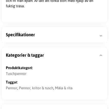
och fri från xylen. Är lätt att torka bort med hjälp av en
fuktig trasa.
Specifikationer
Kategorier & taggar
Produktkategori:
Tuschpennor
Taggar:
Pennor
,
Pennor, kritor & tusch
,
Måla & rita