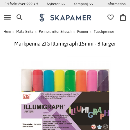
Information
Fri frakt över 999 kr!
Nyheter >>
Kampanj >>
Hem
>
Måla & rita
>
Pennor, kritor & tusch
>
Pennor
>
Tuschpennor
Märkpenna ZIG Illumigraph 15mm - 8 färger