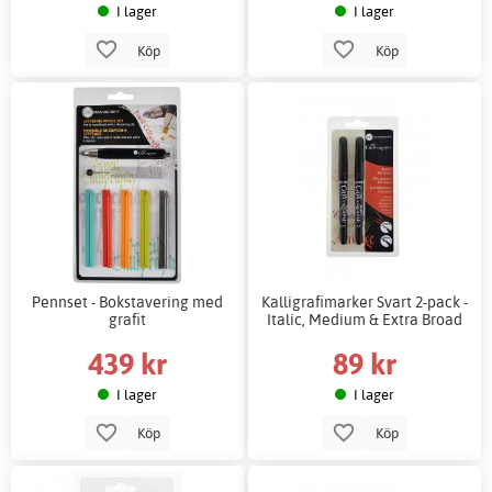
I lager
I lager
Köp
Köp
Pennset - Bokstavering med
Kalligrafimarker Svart 2-pack -
grafit
Italic, Medium & Extra Broad
439 kr
89 kr
I lager
I lager
Köp
Köp