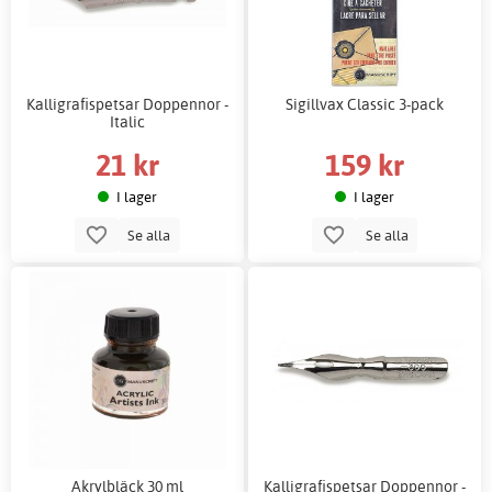
Kalligrafispetsar Doppennor -
Sigillvax Classic 3-pack
Italic
21 kr
159 kr
I lager
I lager
Se alla
Se alla
Akrylbläck 30 ml
Kalligrafispetsar Doppennor -