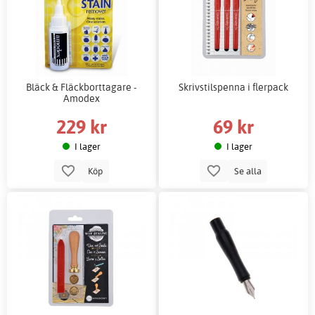
Bläck & Fläckborttagare -
Skrivstilspenna i flerpack
Amodex
229 kr
69 kr
I lager
I lager
Köp
Se alla