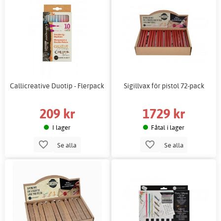
Callicreative Duotip - Flerpack
Sigillvax för pistol 72-pack
209 kr
1729 kr
I lager
Fåtal i lager
Se alla
Se alla