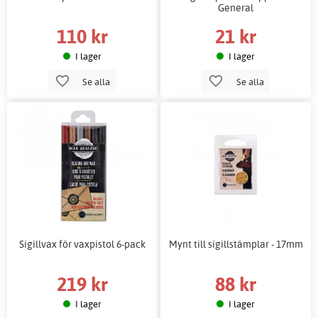
General
110 kr
21 kr
I lager
I lager
Se alla
Se alla
Sigillvax för vaxpistol 6-pack
Mynt till sigillstämplar - 17mm
219 kr
88 kr
I lager
I lager