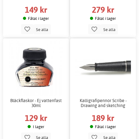
149 kr
279 kr
Fåtal i lager
Fåtal i lager
Se alla
Se alla
Bläckflaskor - Ej vattenfast
Kalligrafipennor Scribe -
30ml
Drawing and sketching
129 kr
189 kr
I lager
Fåtal i lager
Se alla
Se alla