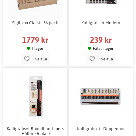
Sigillvax Classic 36-pack
Kalligrafiset Modern
1779 kr
239 kr
I lager
Fåtal i lager
Se alla
Se alla
Kalligrafiset Roundhand spets
Kalligrafiset - Doppennor
- Hållare & bläck