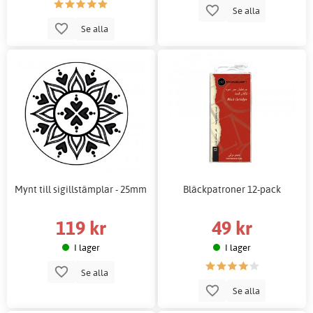
Se alla
Se alla
Mynt till sigillstämplar - 25mm
Bläckpatroner 12-pack
119 kr
49 kr
I lager
I lager
Se alla
Se alla