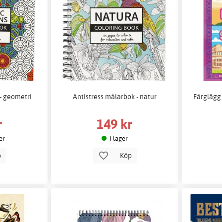
 - geometri
Antistress målarbok - natur
Färglägg 
r
149 kr
er
I lager
p
Köp