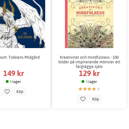
rium: Tolkiens Midgård
Kreativitet och mindfulness - 100
bilder på inspirerande mönster att
färglägga själv
149 kr
129 kr
I lager
I lager
Köp
Köp