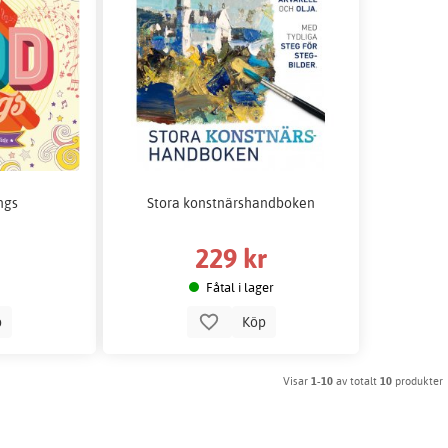
ngs
Stora konstnärshandboken
229 kr
Fåtal i lager
p
Köp
Visar
1-10
av totalt
10
produkter