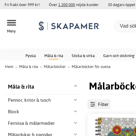
Fri frakt över 999 kr!
Över
1 200 000
nöjda kunder
30 dagars öppet
Meny
Pyssla
Måla & rita
Sticka & virka
Garn och stickning
Hem
>
Måla & rita
>
Målarböcker
>
Målarböcker för vuxna
Målarböcke
Måla & rita
Pennor, kritor & tusch
Filter
Block
Fernissa & målarmedier
Målardukar & pannåer