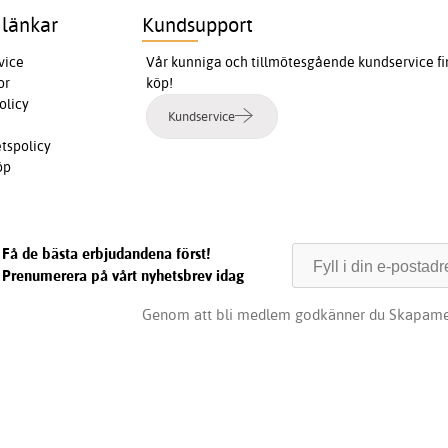
 länkar
Kundsupport
vice
Vår kunniga och tillmötesgående kundservice finn
or
köp!
olicy
Kundservice
etspolicy
öp
Få de bästa erbjudandena först!
Prenumerera på vårt nyhetsbrev idag
Genom att bli medlem godkänner du Skapame