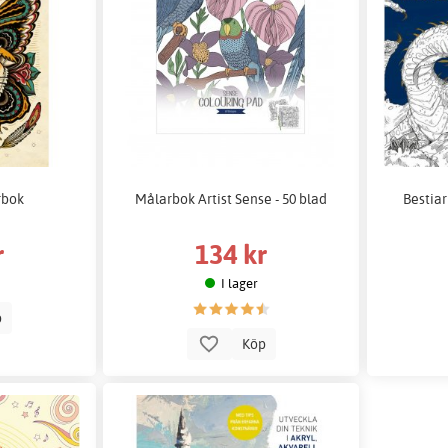
rbok
Målarbok Artist Sense - 50 blad
Bestia
r
134 kr
I lager
p
Köp