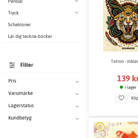
Penslar
Tryck
Schabloner
Lär dig teckna-böcker
Tattoo - måla
Filter
139 k
Pris
I lager
Varumärke
Kö
Lagerstatus
Kundbetyg