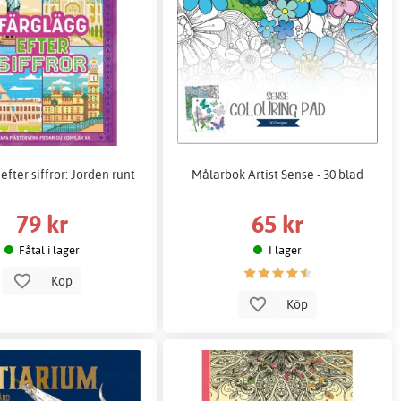
efter siffror: Jorden runt
Målarbok Artist Sense - 30 blad
79 kr
65 kr
Fåtal i lager
I lager
Köp
Köp