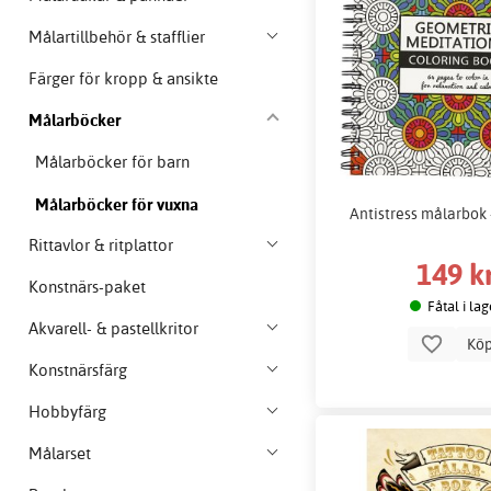
Målartillbehör & stafflier
Färger för kropp & ansikte
Målarböcker
Målarböcker för barn
Målarböcker för vuxna
Antistress målarbok
Rittavlor & ritplattor
149 k
Konstnärs-paket
Fåtal i lag
Akvarell- & pastellkritor
Kö
Konstnärsfärg
Hobbyfärg
Målarset