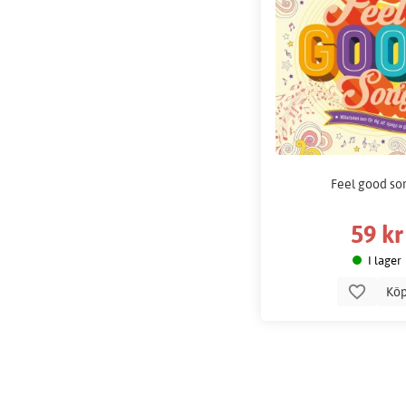
Feel good so
59 kr
I lager
Kö