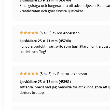
Ljushållare 25 st 21 mm (45740)
Fina, guldiga och fungerar bra till adventsljusen. Bara s
kreativiteten och göra finaste ljusstakar .
(5 av 5) av Ida Andersson
Ljushållare 25 st 21 mm (45740)
Fungera perfekt i vårt syfte som ljushållare i en trä ljus
storlek och färg!
(5 av 5) av Birgitta Jakobsson
Ljushållare 25 st 13 mm (45981)
Jättebra, precis vad jag behövde för att kunna göra ett lj
dotters bröllop.