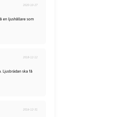
2020-10-27
å en ljushållare som
2018-12-12
. Ljusbrädan ska få
2016-12-31