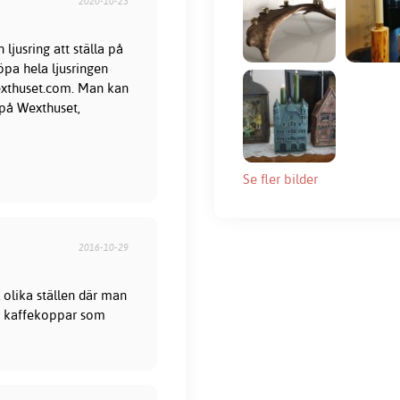
2020-10-23
 ljusring att ställa på
öpa hela ljusringen
exthuset.com. Man kan
 på Wexthuset,
Se fler bilder
2016-10-29
l olika ställen där man
mla kaffekoppar som