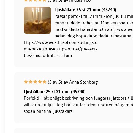
(5 av 5) av Anders Teo
Ljushållare 25 st 21 mm (45740)
Passar perfekt till 21mm kronljus, till min
mina snidade trähästar. Man kan snart k
med snidade trähästar på nätet, www.w
redan idag köpa de snidade trähästarna
https://www.wexthuset.com/odlingste-
ma-paket/presenttips-outlet/present-
tips/snidad-trahast-i-furu
(5 av 5) av Anna Stenberg
Ljushållare 25 st 21 mm (45740)
Perfekt! Helt enligt beskrivning och fungerar jättebra til
vill sätta ett ljus. Jag har satt fast dem i botten på ga
sedan blir fina ljusstakar!