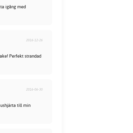
ätta igång med
2016-12-26
stake! Perfekt strandad
2016-06-30
ushjärta till min