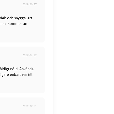
2019-10-17
lek och snygga, ett
rmen. Kommer att
2017-06-22
äldigt nöjd. Använde
igare enbart var till
2018-12-31