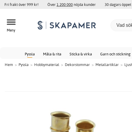
Fri frakt över 999 kr!
Över
1 200 000
nöjda kunder
30 dagars öppet
Meny
Pyssla
Måla & rita
Sticka & virka
Garn och stickning
Hem
>
Pyssla
>
Hobbymaterial
>
Dekorstommar
>
Metallartiklar
>
Ljus