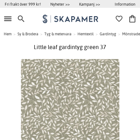
Information
Fri frakt över 999 kr!
Nyheter >>
Kampanj >>
Hem
>
Sy & Brodera
>
Tyg & metervara
>
Hemtextil
>
Gardintyg
>
Mönstrade
Little leaf gardintyg green 37