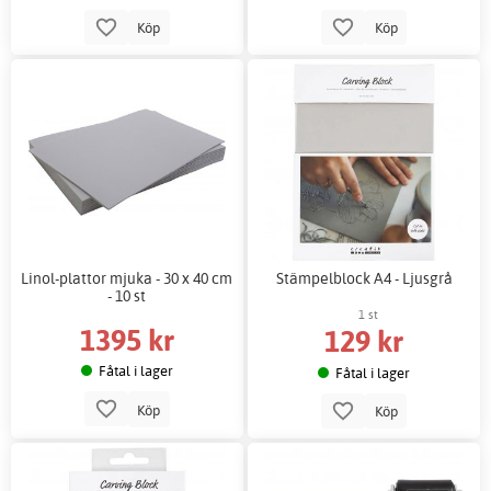
Köp
Köp
Linol-plattor mjuka - 30 x 40 cm
Stämpelblock A4 - Ljusgrå
- 10 st
1 st
1395 kr
129 kr
Fåtal i lager
Fåtal i lager
Köp
Köp