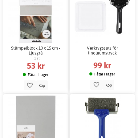
Stämpelblock 10 x 15 cm -
Verktygssats för
Ljusgrå
linoleumstryck
1 st
99 kr
53 kr
Fåtal i lager
Fåtal i lager
Köp
Köp