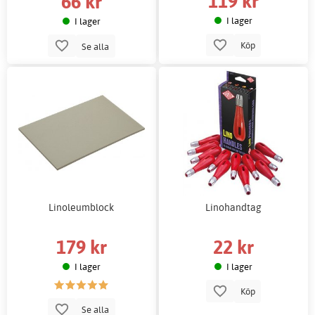
119 kr
66 kr
I lager
I lager
Köp
Se alla
Linoleumblock
Linohandtag
179 kr
22 kr
I lager
I lager
Köp
Se alla