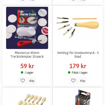
Mastercut 45mm
Verktyg för linoleumtryck - 5
Tryckstämplar 10-pack
blad
59 kr
179 kr
I lager
Fåtal i lager
Köp
Köp