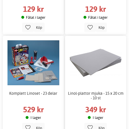
129 kr
129 kr
Fåtal i lager
Fåtal i lager
Köp
Köp
Komplett Linoset - 23 delar
Linol-plattor mjuka - 15 x 20 cm
- 10 st
529 kr
349 kr
I lager
I lager
Köp
Köp