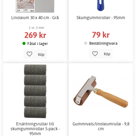
Linoleum 30 x 40 cm - Grå
Skumgummiroller - 95mm
1 st, 3 mm
79 kr
269 kr
Beställningsvara
Fåtal i lager
Köp
Köp
Ersättningsrullar till
Gummivals/linoleumrulle - 9,8
skumgummiroller 5-pack -
cm
95mm