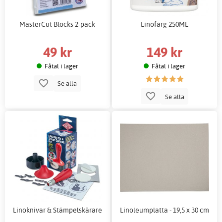
MasterCut Blocks 2-pack
Linofärg 250ML
49 kr
149 kr
Fåtal i lager
Fåtal i lager
Se alla
Se alla
Linoknivar & Stämpelskärare
Linoleumplatta - 19,5 x 30 cm