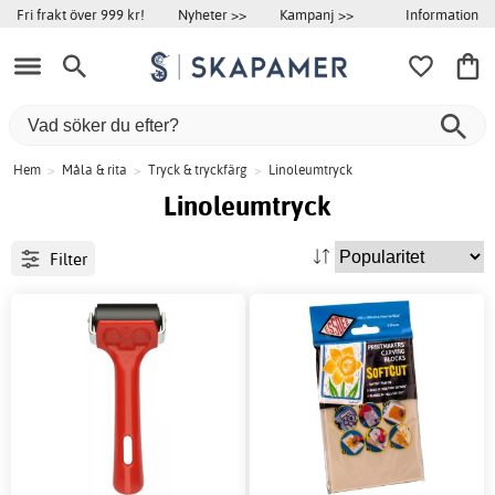
Information
Fri frakt över 999 kr!
Nyheter >>
Kampanj >>
Hem
>
Måla & rita
>
Tryck & tryckfärg
>
Linoleumtryck
Linoleumtryck
Filter