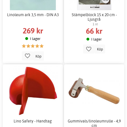
Linoleum ark 3,5 mm - DIN A3
Stämpelblock 15 x 20 cm -
Ljusgrå
1 st
269 kr
66 kr
I lager
I lager
Köp
Köp
Lino Safety - Handtag
Gummivals/linoleumrulle - 4,9
cm