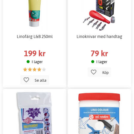
Linofärg L&B 250ml
Linoknivar med handtag
199 kr
79 kr
I lager
I lager
Köp
Se alla