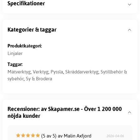
Specifikationer
Kategorier & taggar
Produktkategori:
Linjaler
Taggar:
Mätverktyg
,
Verktyg
,
Pyssla
,
Skräddarverktyg
,
Sytillbehör &
sybehör
,
Sy & Brodera
Recensioner: av Skapamer.se - Över 1 200 000
nöjda kunder
(5 av 5) av Malin Axfjord
2026-04-06