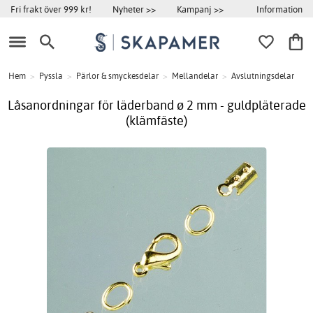
Information
Fri frakt över 999 kr!
Nyheter >>
Kampanj >>
Hem
>
Pyssla
>
Pärlor & smyckesdelar
>
Mellandelar
>
Avslutningsdelar
Låsanordningar för läderband ø 2 mm - guldpläterade
(klämfäste)