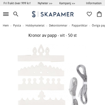
Information
Fri frakt över 999 kr!
Nyheter >>
Kampanj >>
Hem
>
Pyssla
>
Hobbymaterial
>
Dekorstommar
>
Pappartiklar
>
Övriga pap
Kronor av papp - vit - 50 st