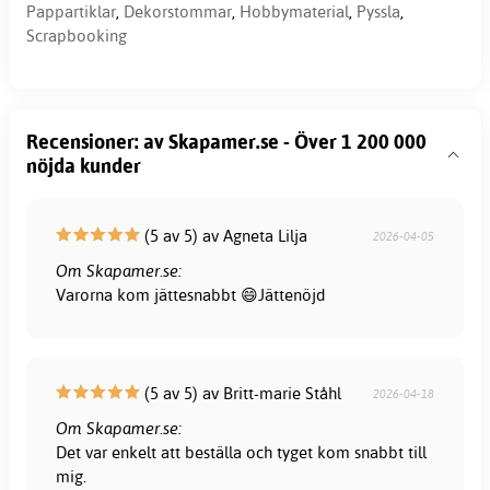
Pappartiklar
,
Dekorstommar
,
Hobbymaterial
,
Pyssla
,
Scrapbooking
Recensioner: av Skapamer.se - Över 1 200 000
nöjda kunder
(5 av 5) av Agneta Lilja
2026-04-05
Om Skapamer.se:
Varorna kom jättesnabbt 😄Jättenöjd
(5 av 5) av Britt-marie Ståhl
2026-04-18
Om Skapamer.se:
Det var enkelt att beställa och tyget kom snabbt till
mig.