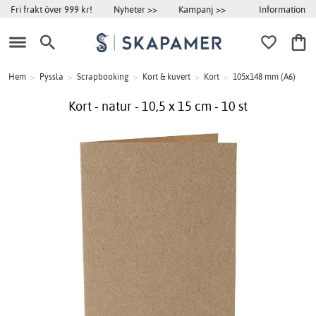
Information
Fri frakt över 999 kr!
Nyheter >>
Kampanj >>
Hem
>
Pyssla
>
Scrapbooking
>
Kort & kuvert
>
Kort
>
105x148 mm (A6)
Kort - natur - 10,5 x 15 cm - 10 st