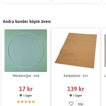
Andra kunder köpte även:
Metallringar - vita
Korkplattor - 4 st
L
17 kr
139 kr
I lager
I lager
Köp