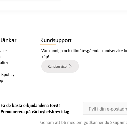
 länkar
Kundsupport
vice
Vår kunniga och tillmötesgående kundservice finn
or
köp!
olicy
Kundservice
etspolicy
öp
Få de bästa erbjudandena först!
Prenumerera på vårt nyhetsbrev idag
Genom att bli medlem godkänner du Skapame