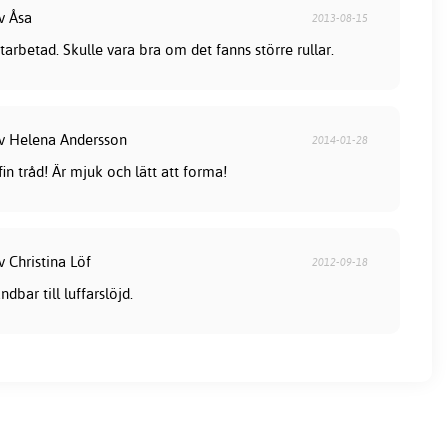
v Åsa
2013-08-15
ttarbetad. Skulle vara bra om det fanns större rullar.
av Helena Andersson
2014-01-28
in tråd! Är mjuk och lätt att forma!
v Christina Löf
2012-09-18
dbar till luffarslöjd.