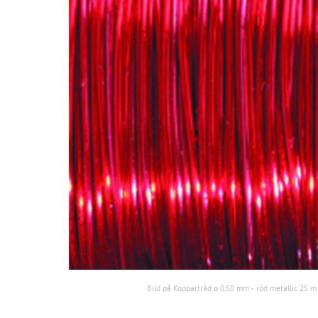
Bild på Koppartråd ø 0,50 mm - röd metallic 25 m