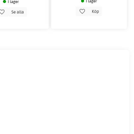
I lager
I lager
Köp
Se alla