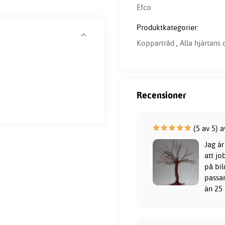
Efco
Produktkategorier:
Koppartråd
,
Alla hjärtans 
Recensioner
(5 av 5) a
Jag är
att jo
på bil
passar
än 25 