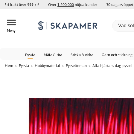
Fri frakt över 999 kr!
Över
1 200 000
nöjda kunder
30 dagars öppet
Meny
Pyssla
Måla & rita
Sticka & virka
Garn och stickning
Hem
>
Pyssla
>
Hobbymaterial
>
Pysselteman
>
Alla hjärtans dag-pyssel