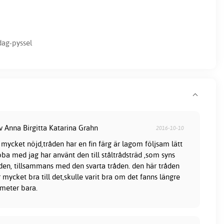
dag-pyssel
v Anna Birgitta Katarina Grahn
2016-10-10
 mycket nöjd,tråden har en fin färg är lagom följsam lätt
bba med jag har använt den till ståltrådsträd ,som syns
den, tillsammans med den svarta tråden. den här tråden
 mycket bra till det,skulle varit bra om det fanns längre
meter bara.