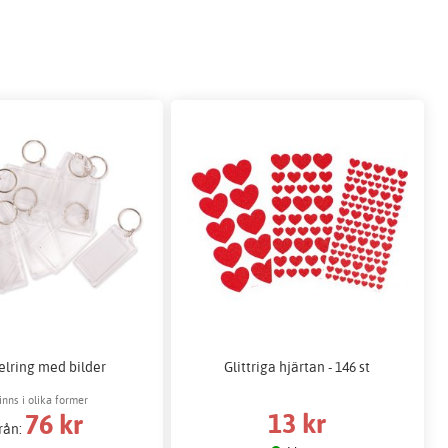
elring med bilder
Glittriga hjärtan - 146 st
inns i olika former
13 kr
76 kr
rån: