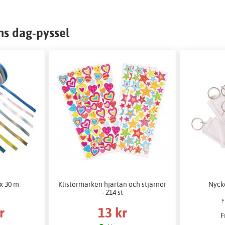
ns dag-pyssel
x 30 m
Klistermärken hjärtan och stjärnor
Nyck
- 214 st
F
r
13 kr
F