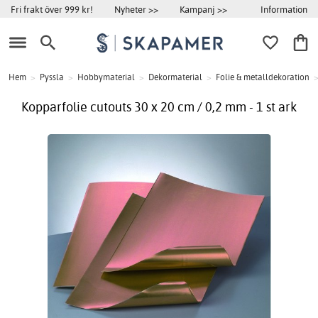
Information
Fri frakt över 999 kr!
Nyheter >>
Kampanj >>
Hem
>
Pyssla
>
Hobbymaterial
>
Dekormaterial
>
Folie & metalldekoration
Kopparfolie cutouts 30 x 20 cm / 0,2 mm - 1 st ark