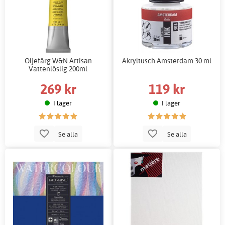
Oljefärg W&N Artisan
Akryltusch Amsterdam 30 ml
Vattenlöslig 200ml
269 kr
119 kr
I lager
I lager
Se alla
Se alla