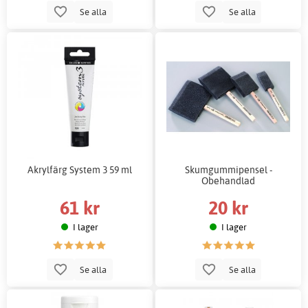
Se alla
Se alla
Akrylfärg System 3 59 ml
Skumgummipensel -
Obehandlad
61 kr
20 kr
I lager
I lager
Se alla
Se alla