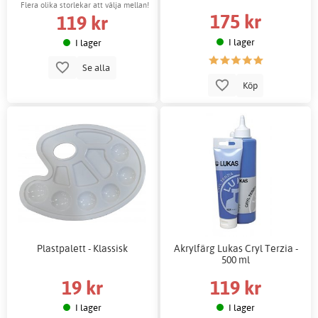
Flera olika storlekar att välja mellan!
175 kr
119 kr
I lager
I lager
Se alla
Köp
Plastpalett - Klassisk
Akrylfärg Lukas Cryl Terzia -
500 ml
19 kr
119 kr
I lager
I lager