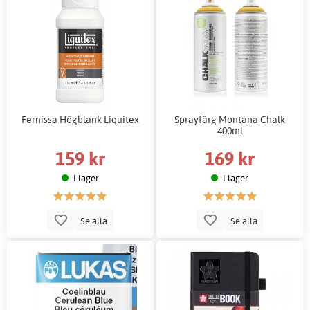
Fernissa Högblank Liquitex
Sprayfärg Montana Chalk
400ml
159 kr
169 kr
I lager
I lager
Se alla
Se alla