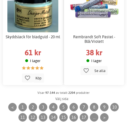
Skyddslack för bladguld - 20 ml
Rembrandt Soft Pastel -
Blå/Violett
61 kr
38 kr
I lager
I lager
Se alla
Köp
Visar
97-144
av totalt
2204
produkter
Välj sida:
<
1
2
3
4
5
6
7
8
9
10
11
12
13
14
15
16
17
...
>