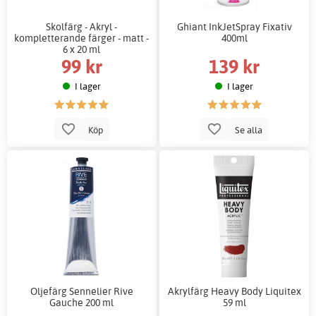
Skolfärg - Akryl -
Ghiant InkJetSpray Fixativ
kompletterande färger - matt -
400ml
6 x 20 ml
99 kr
139 kr
I lager
I lager
Köp
Se alla
Oljefärg Sennelier Rive
Akrylfärg Heavy Body Liquitex
Gauche 200 ml
59 ml