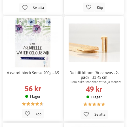
Köp
Se alla
Akvarellblock Sense 200g - A5
Del till kilram för canvas - 2-
pack - 31-45 cm
Flera olika storlekar att välja mellan!
56 kr
49 kr
I lager
I lager
Köp
Se alla