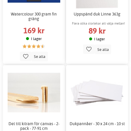
Watercolour 300 gram fin
Uppspänd duk Linne 363g
gräng
Flera olika storlekar att välja mellan!
169 kr
89 kr
I lager
I lager
Se alla
Se alla
Del till kilram för canvas - 2-
Dukpannåer - 30 x 24 cm - 10 st
pack - 77-91 cm